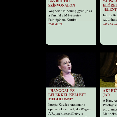
BAYREUTHI
"A PÁ
SZÍNVONALON
ELŐRE
JELENTE
Wagner: a Nibelung gyűrűje és
Interjú K
a Parsifal a Művészetek
szopránna
Palotájában. Kritika.
2009.06.26
2009.06.29.
"HANGGAL ÉS
AKI HŰ
LÉLEKKEL KELLETT
JÁR
MEGOLDANI"
A HangÁr
Interjú Kovács Annamária
Palotája c
operaénekesnővel, aki Wagner:
programc
A Rajna kincse, illetve a
Matinékon