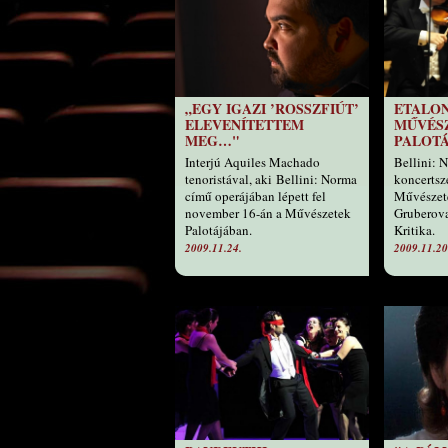
„EGY IGAZI ’ROSSZFIÚT’
ETALON
ELEVENÍTETTEM
MŰVÉS
MEG…"
PALOT
Interjú Aquiles Machado
Bellini: 
tenoristával, aki Bellini: Norma
koncertsz
című operájában lépett fel
Művészete
november 16-án a Művészetek
Gruberova
Palotájában.
Kritika.
2009.11.24.
2009.11.20