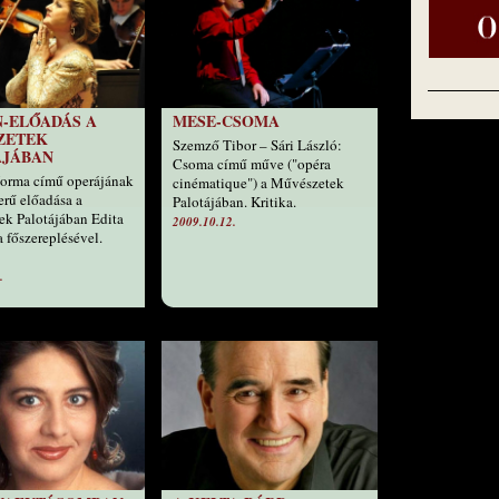
-ELŐADÁS A
MESE-CSOMA
ZETEK
Szemző Tibor – Sári László:
ÁJÁBAN
Csoma című műve ("opéra
Norma című operájának
cinématique") a Művészetek
erű előadása a
Palotájában. Kritika.
k Palotájában Edita
2009.10.12.
 főszereplésével.
.