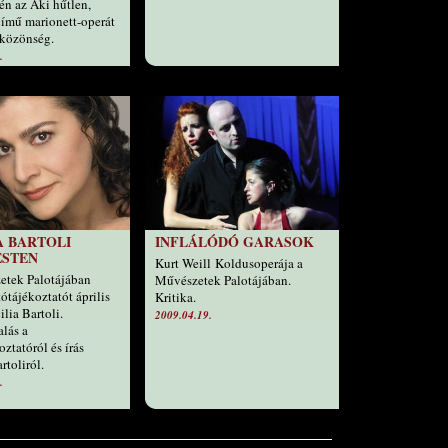
én az Aki hűtlen,
 című marionett-operát
 közönség.
.
A BARTOLI
INFLÁLÓDÓ GARASOK
ESTEN
Kurt Weill Koldusoperája a
etek Palotájában
Művészetek Palotájában.
jtótájékoztatót április
Kritika.
lia Bartoli.
2009.04.19.
alás a
oztatóról és írás
rtoliról.
.