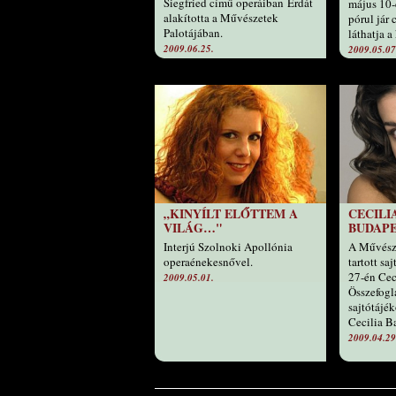
Siegfried című operáiban Erdát
május 10-
alakította a Művészetek
pórul jár
Palotájában.
láthatja a
2009.06.25.
2009.05.07
„KINYÍLT ELŐTTEM A
CECILI
VILÁG…"
BUDAP
Interjú Szolnoki Apollónia
A Művész
operaénekesnővel.
tartott sa
27-én Ceci
2009.05.01.
Összefogl
sajtótájék
Cecilia Ba
2009.04.29