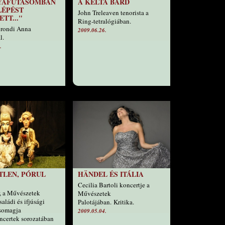
LYAFUTÁSOMBAN
A KELTA BÁRD
LÉPÉST
John Treleaven tenorista a
TT..."
Ring-tetralógiában.
orondi Anna
2009.06.26.
l.
.
TLEN, PÓRUL
HÄNDEL ÉS ITÁLIA
Cecilia Bartoli koncertje a
, a Művészetek
Művészetek
saládi és ifjúsági
Palotájában. Kritika.
somagja
2009.05.04.
certek sorozatában