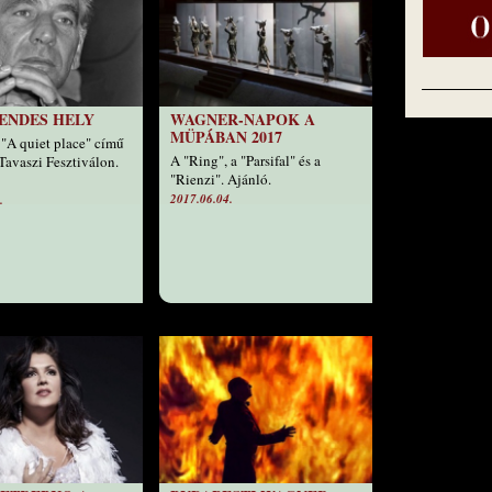
ENDES HELY
WAGNER-NAPOK A
MÜPÁBAN 2017
 "A quiet place" című
A "Ring", a "Parsifal" és a
Tavaszi Fesztiválon.
"Rienzi". Ajánló.
2017.06.04.
.