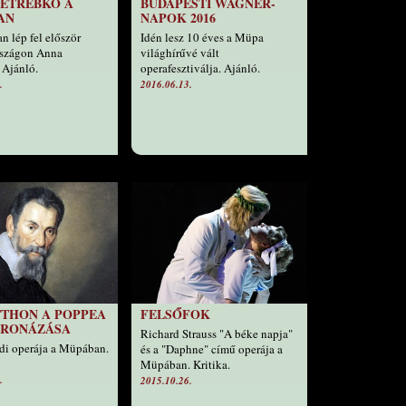
ETREBKO A
BUDAPESTI WAGNER-
AN
NAPOK 2016
 lép fel először
Idén lesz 10 éves a Müpa
szágon Anna
világhírűvé vált
 Ajánló.
operafesztiválja. Ajánló.
.
2016.06.13.
TTHON A POPPEA
FELSŐFOK
RONÁZÁSA
Richard Strauss "A béke napja"
i operája a Müpában.
és a "Daphne" című operája a
Müpában. Kritika.
.
2015.10.26.