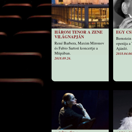
HÁROM TENOR A ZENE
EGY CS
VILÁGNAPJÁN
Bernstein
René Barbera, Maxim Mironov
operája a 
és Fabio Sartori koncertje a
Ajánló.
Müpában.
2018.04.06
2018.09.26.