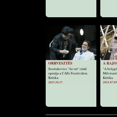
ORRVESZTÉS
A RAJ
Sosztakovics "Az orr" című
"A bolygó
operája a CAFe Fesztiválon.
Művészete
Kritika.
Kritika.
2015.10.17.
2015.07.05