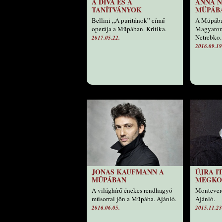
A DÍVA ÉS A
ANNA N
TANÍTVÁNYOK
MÜPÁB
Bellini „A puritánok” című
A Müpában
operája a Müpában. Kritika.
Magyaror
Netrebko.
2017.05.22.
2016.09.19
JONAS KAUFMANN A
ÚJRA I
MÜPÁBAN
MEGKO
A világhírű énekes rendhagyó
Monteverd
műsorral jön a Müpába. Ajánló.
Ajánló.
2016.06.05.
2015.11.23