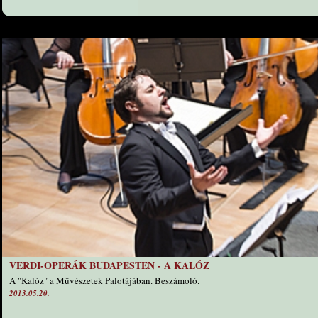
VERDI-OPERÁK BUDAPESTEN - A KALÓZ
A "Kalóz" a Művészetek Palotájában. Beszámoló.
2013.05.20.