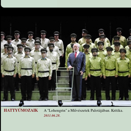
HATTYÚMOZAIK
A "Lohengrin" a Művészetek Palotájában. Kritika.
2011.06.28.