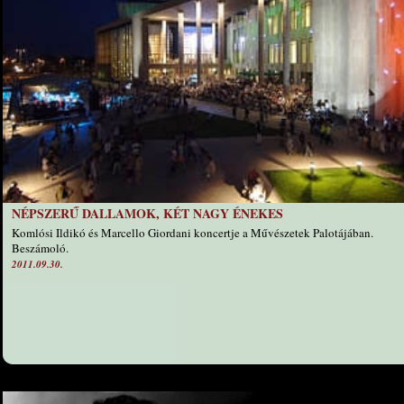
NÉPSZERŰ DALLAMOK, KÉT NAGY ÉNEKES
Komlósi Ildikó és Marcello Giordani koncertje a Művészetek Palotájában.
Beszámoló.
2011.09.30.