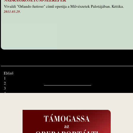
Vivaldi "Orlando furioso" című operája a Művészetek Palotájában. Kritika.
2011.03.29.
Előző
1
2
3
4
5
6
7
8
9
10
Tovább