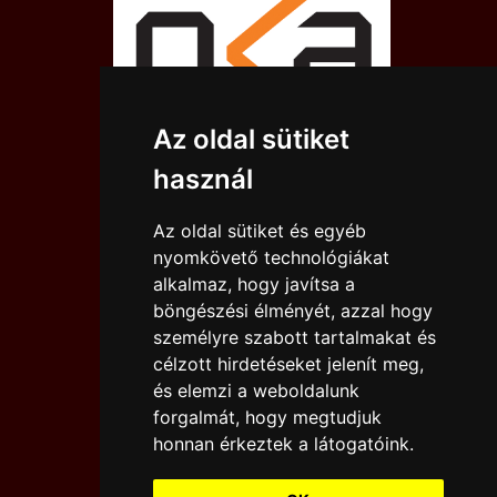
Az oldal sütiket
használ
Az oldal sütiket és egyéb
nyomkövető technológiákat
alkalmaz, hogy javítsa a
böngészési élményét, azzal hogy
személyre szabott tartalmakat és
célzott hirdetéseket jelenít meg,
és elemzi a weboldalunk
forgalmát, hogy megtudjuk
IMPRESSZUM
JOGI NYILATKOZAT
honnan érkeztek a látogatóink.
KAPCSOLAT
DESIGN BY