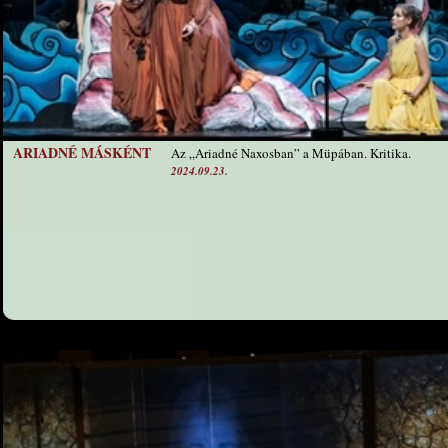
ARIADNÉ MÁSKÉNT
Az „Ariadné Naxosban” a Müpában. Kritika.
2024.09.23.