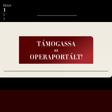
Előző
1
2
3
4
5
6
7
8
9
10
Tovább
1. oldal / 10