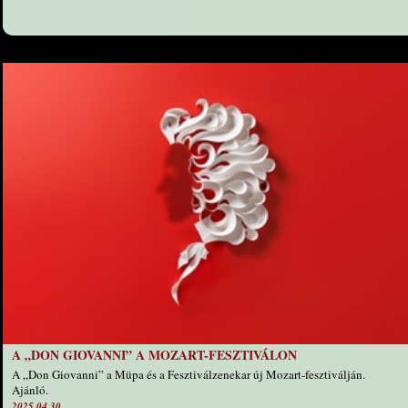
A „DON GIOVANNI” A MOZART-FESZTIVÁLON
A „Don Giovanni” a Müpa és a Fesztiválzenekar új Mozart-fesztiválján.
Ajánló.
2025.04.30.