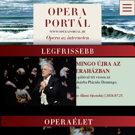
DOMINGO ÚJRA AZ
OPERAHÁZBAN
Verdi-gálával tér vissza az
Operaházba Plácido Domingo.
Ajánló.
|
Magyar Állami Operaház
2026.07.25.