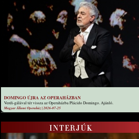
DOMINGO ÚJRA AZ OPERAHÁZBAN
Verdi-gálával tér vissza az Operaházba Plácido Domingo. Ajánló.
Magyar Állami Operaház
|
2026-07-25