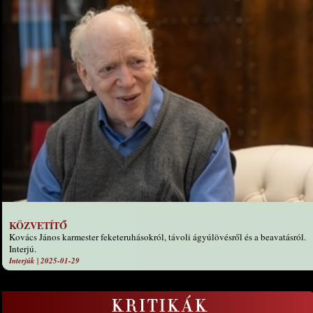
KÖZVETÍTŐ
Kovács János karmester feketeruhásokról, távoli ágyúlövésről és a beavatásról.
Interjú.
Interjúk
|
2025-01-29