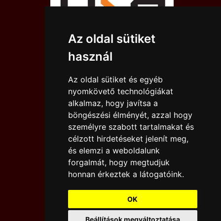
Az oldal sütiket
használ
Az oldal sütiket és egyéb
nyomkövető technológiákat
alkalmaz, hogy javítsa a
böngészési élményét, azzal hogy
személyre szabott tartalmakat és
célzott hirdetéseket jelenít meg,
és elemzi a weboldalunk
forgalmát, hogy megtudjuk
IMPRESSZUM
JOGI NYILATKOZAT
honnan érkeztek a látogatóink.
KAPCSOLAT
DESIGN BY
OK
KARCMÉDIA
Beállítások megváltoztatása