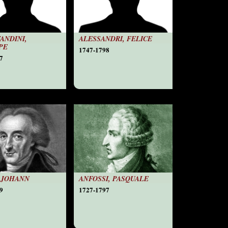
ANDINI,
ALESSANDRI, FELICE
PE
1747-1798
7
 JOHANN
ANFOSSI, PASQUALE
9
1727-1797