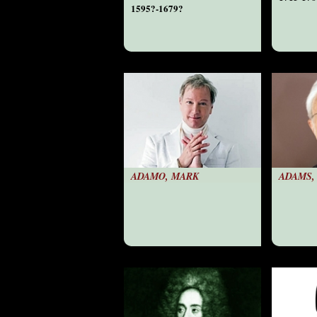
1595?-1679?
ADAMO, MARK
ADAMS,