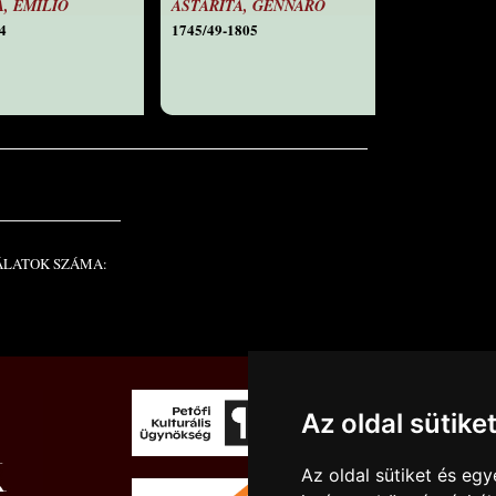
A, EMILIO
ASTARITA, GENNARO
4
1745/49-1805
ÁLATOK SZÁMA:
Az oldal sütike
Az oldal sütiket és e