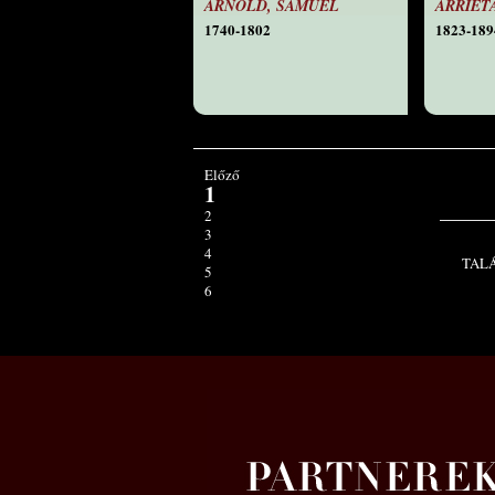
ARNOLD, SAMUEL
ARRIET
1740-1802
1823-189
Előző
1
2
3
4
TAL
5
6
7
8
9
10
Tovább