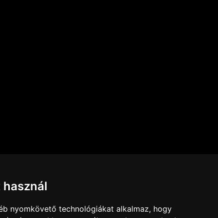
IMPRESSZUM
t használ
JOGI NYILATKOZAT
KAPCSOLAT
gyéb nyomkövető technológiákat alkalmaz, hogy
DESIGN BY