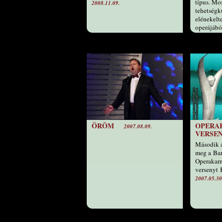
típus. Mos
2008.11.09.
tehetségk
elénekelt
operájábó
(pontosab
változatá
extázisba
Potts-ot 
is nyerte 
zsűritagok
olyan, m
találták v
2007.07.13
ÖRÖM
OPERA
2007.08.09.
VERSE
Második 
meg a Ba
Operakarm
versenyt 
2007.05.30