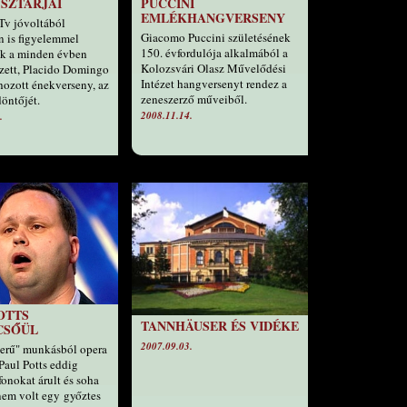
 SZTÁRJAI
PUCCINI
EMLÉKHANGVERSENY
v jóvoltából
Giacomo Puccini születésének
 is figyelemmel
150. évfordulója alkalmából a
ük a minden évben
Kolozsvári Olasz Művelődési
ett, Placido Domingo
Intézet hangversenyt rendez a
ehozott énekverseny, az
zeneszerző műveiből.
döntőjét.
2008.11.14.
.
OTTS
TANNHÄUSER ÉS VIDÉKE
CSŐÜL
2007.09.03.
erű" munkásból opera
. Paul Potts eddig
fonokat árult és soha
nem volt egy győztes