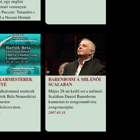
t, egy angliai
utató versenyen
e Puccini: Turandot c.
l a Nessun Dormát
an annak rövidített
t). A közönség
 került, Anglia Paul
ünnepli, aki azóta meg
a versenyt. Paul, a
, és maga a történet is
intha Hollywoodban
olna ki, pedig igaz.
.
KARMESTEREK
BARENBOIM A MILÁNÓI
NYE
SCALABAN
alkalommal rendezik
Május 28-án kerül sor a milánói
rtók Béla Nemzetközi
Scalában Daniel Barenboim
ester-
karmester és zongoraművész
Kolozsváron.
zongoraestjére.
.
2007.05.18.