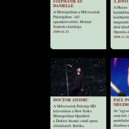
STEPHANIE ÉS
A JÖVŐ
DANIELLE
A Mezzo T
A Metropolitan a Művészetek
hazánkban
Palotájában - élő
kísérhett
operaközvetítés. Molnár
megrendez
Szabolcs kritikája.
által létr
Operalia 
2009.01.25.
2008.11.26
DOCTOR ATOMIC
PAUL P
MEGDI
A Művészetek Palotája HD
Az "egysz
közvetítése a New York-i
sztár lett
Metropolitan Operából,
mobiltele
a Doktor Atomic című opera
életében 
előadásáról. Kritika.