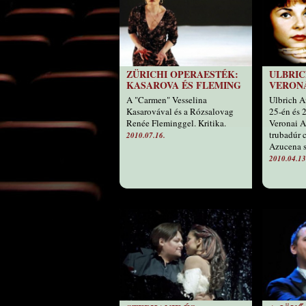
ZÜRICHI OPERAESTÉK:
ULBRI
KASAROVA ÉS FLEMING
VERON
A "Carmen" Vesselina
Ulbrich A
Kasarovával és a Rózsalovag
25-én és 
Renée Fleminggel. Kritika.
Veronai A
trubadúr 
2010.07.16.
Azucena s
2010.04.13