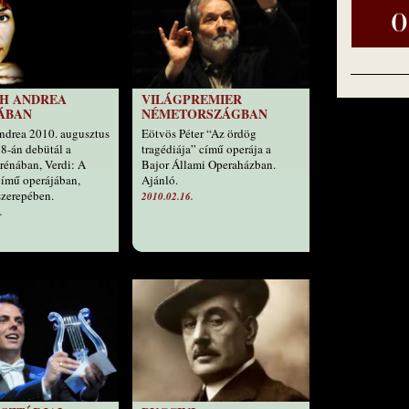
CH ANDREA
VILÁGPREMIER
ÁBAN
NÉMETORSZÁGBAN
ndrea 2010. augusztus
Eötvös Péter “Az ördög
28-án debütál a
tragédiája” című operája a
rénában, Verdi: A
Bajor Állami Operaházban.
című operájában,
Ajánló.
zerepében.
2010.02.16.
.