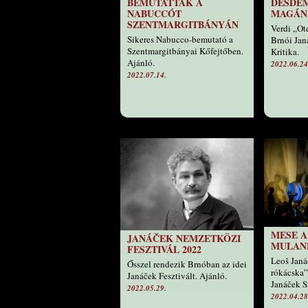
BEMUTATTÁK A
DESDE
NABUCCÓT
MAGÁN
SZENTMARGITBÁNYÁN
Verdi „Ot
Sikeres Nabucco-bemutató a
Brnói Jan
Szentmargitbányai Kőfejtőben.
Kritika.
Ajánló.
2022.06.24
2022.07.14.
MESE A
JANÁČEK NEMZETKÖZI
MULAN
FESZTIVÁL 2022
Leoš Janá
Ősszel rendezik Brnóban az idei
rókácska”
Janáček Fesztivált. Ajánló.
Janáček S
2022.05.29.
2022.04.28