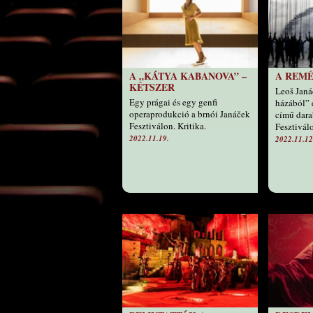
A „KÁTYA KABANOVA” –
A REMÉ
KÉTSZER
Leoš Janá
Egy prágai és egy genfi
házából” 
operaprodukció a brnói Janáček
című dara
Fesztiválon. Kritika.
Fesztiválo
2022.11.19.
2022.11.12