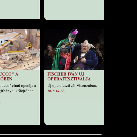
UCCO" A
FISCHER IVÁN ÚJ
TŐBEN
OPERAFESZTIVÁLJA
bucco" című operája a
Új operafesztivál Vicenzában.
itbányai kőfejtóben.
2018.10.17.
.