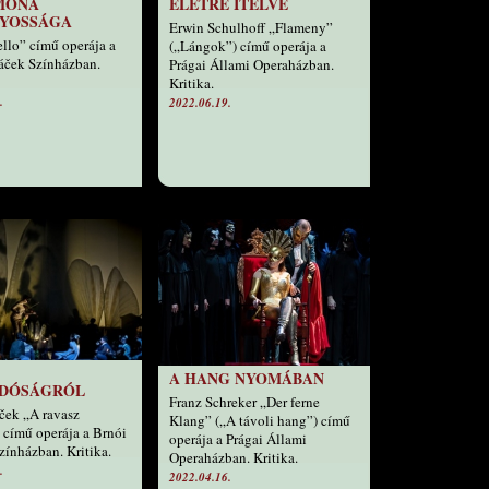
MONA
ÉLETRE ÍTÉLVE
YOSSÁGA
Erwin Schulhoff „Flameny”
ello” című operája a
(„Lángok”) című operája a
áček Színházban.
Prágai Állami Operaházban.
Kritika.
.
2022.06.19.
A HANG NYOMÁBAN
DÓSÁGRÓL
Franz Schreker „Der ferne
ček „A ravasz
Klang” („A távoli hang”) című
 című operája a Brnói
operája a Prágai Állami
zínházban. Kritika.
Operaházban. Kritika.
.
2022.04.16.