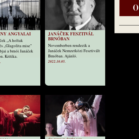
NY ANGYALAI
JANÁČEK FESZTIVÁL
BRNÓBAN
ček „A holtak
Novemberben rendezik a
és „Glagolita mise”
Janáček Nemzetközi Fesztivált
bjai a brnói Janáček
Brnóban. Ajánló.
n. Kritika.
2022.10.05.
.