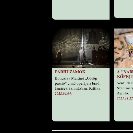
PÁRHUZAMOK
A "NAB
KŐFEJ
Bohuslav Martinů „Görög
Verdi "Na
passió” című operája a brnói
Szentmarg
Janáček Színházban. Kritika.
Ajánló.
2022.04.04.
2021.11.22