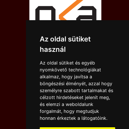
Az oldal sütiket
használ
Az oldal sütiket és egyéb
nyomkövető technológiákat
alkalmaz, hogy javítsa a
böngészési élményét, azzal hogy
személyre szabott tartalmakat és
célzott hirdetéseket jelenít meg,
és elemzi a weboldalunk
forgalmát, hogy megtudjuk
IMPRESSZUM
JOGI NYILATKOZAT
honnan érkeztek a látogatóink.
KAPCSOLAT