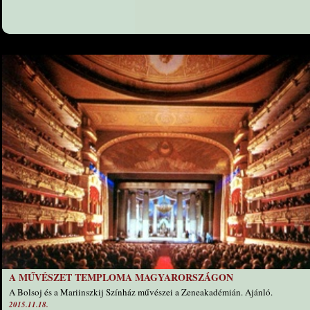
A MŰVÉSZET TEMPLOMA MAGYARORSZÁGON
A Bolsoj és a Mariinszkij Színház művészei a Zeneakadémián. Ajánló.
2015.11.18.