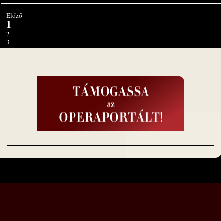
Előző
1
2
3
4
Tovább
1. oldal / 4