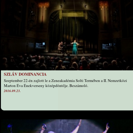
SZLÁV DOMINANCIA
Szeptember 22-én zajlott le a Zeneakadémia Solti Termében a II. Nemzetközi
Marton Éva Énekverseny középdöntője. Beszámoló.
2016.09.23.