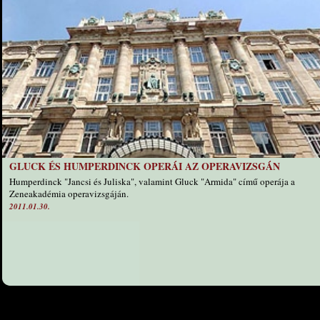
GLUCK ÉS HUMPERDINCK OPERÁI AZ OPERAVIZSGÁN
Humperdinck "Jancsi és Juliska", valamint Gluck "Armida" című operája a
Zeneakadémia operavizsgáján.
2011.01.30.