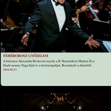
FEHÉROROSZ GYŐZELEM
A belorusz Alexander Roslavets nyerte a II. Nemzetközi Marton Éva
Énekverseny Nagydíját és a közönségdíjat. Beszámoló a döntőről.
2016.09.27.