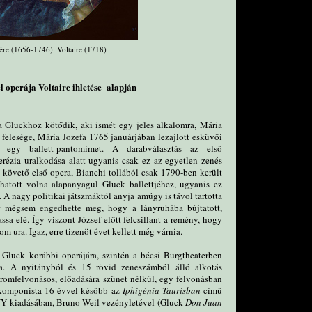
ière (1656-1746): Voltaire (1718)
el operája Voltaire ihletése alapján
sa Gluckhoz kötődik, aki ismét egy jeles alkalomra, Mária
gi felesége, Mária Jozefa 1765 januárjában lezajlott esküvői
l egy ballett-pantomimet. A darabválasztás az első
rézia uralkodása alatt ugyanis csak ez az egyetlen zenés
 követő első opera, Bianchi tollából csak 1790-ben került
hatott volna alapanyagul Gluck ballettjéhez, ugyanis ez
. A nagy politikai játszmáktól anyja amúgy is távol tartotta
ár mégsem engedhette meg, hogy a lányruhába bújtatott,
ssa elé. Így viszont József előtt felcsillant a remény, hogy
m ura. Igaz, erre tizenöt évet kellett még várnia.
 Gluck korábbi operájára, szintén a bécsi Burgtheaterben
ára. A nyitányból és 15 rövid zeneszámból álló alkotás
háromfelvonásos, előadására szünet nélkül, egy felvonásban
 a komponista 16 évvel később az
Iphigénia Taurisban
című
ONY kiadásában, Bruno Weil vezényletével (Gluck
Don Juan