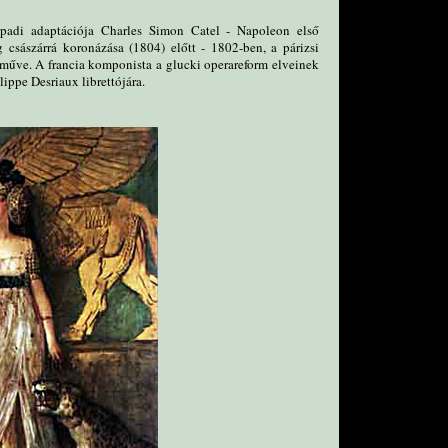
npadi adaptációja Charles Simon Catel - Napoleon első
 császárrá koronázása (1804) előtt - 1802-ben, a párizsi
műve. A francia komponista a glucki operareform elveinek
ilippe Desriaux librettójára.