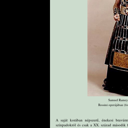
Samuel Ramey 
Rossini operájában (f
A saját korában népszerű, énekesi bravúr
színpadokról és csak a XX. század második fe