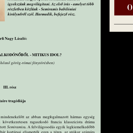
igyekszünk megvilágítani. Az első írás - amelyet több
részletben közlünk - Semiramis babilóniai
királynőről szól. Harmadik, befejező rész.
rfi Nagy László:
LKODÓNŐBŐL - MITIKUS IDOL?
ahősnő görög-római fénytörésben)
III. rész
taire tragédiája
z, mindenekelőtt az abban megfogalmazott hármas egység
 következetesen ragaszkodó francia klasszicista dráma
atott
Semiramis
a. A felvilágosodás egyik legkiemelkedőbb
 bár kortársai elismerték ezen a téren, az utókor számára