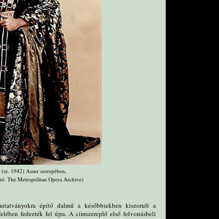
(sz. 1942) Assur szerepében,
otó: The Metropolitan Opera Archive)
mutatványokra építő dalmű a későbbiekben kiszorult a
lében fedezték fel újra. A címszereplő első felvonásbeli