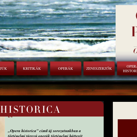
OPER
RJÚK
KRITIKÁK
OPERÁK
ZENESZERZŐK
HISTOR
SEMIRAMIS, A MITIKUS IDOL
3.
„Opera historica” című új sorozatunkban a
történelmi tárgyú operák történelmi hátterét