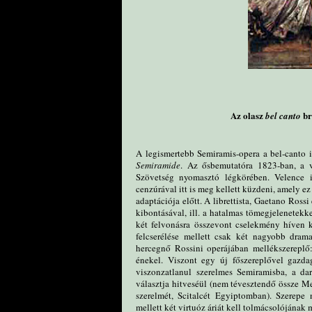
Az olasz
br
bel canto
A legismertebb Semiramis-opera a bel-canto 
Semiramide
. Az ősbemutatóra 1823-ban, a v
Szövetség nyomasztó légkörében. Velence i
cenzúrával itt is meg kellett küzdeni, amely e
adaptációja előtt. A librettista, Gaetano Rossi
kibontásával, ill. a hatalmas tömegjelenetekke
két felvonásra összevont cselekmény híven k
felcserélése mellett csak két nagyobb drama
hercegnő Rossini operájában mellékszereplő
énekel. Viszont egy új főszereplővel gazda
viszonzatlanul szerelmes Semiramisba, a d
választja hitveséül (nem tévesztendő össze M
szerelmét, Scitalcét Egyiptomban). Szerepe
mellett két virtuóz áriát kell tolmácsolójának 