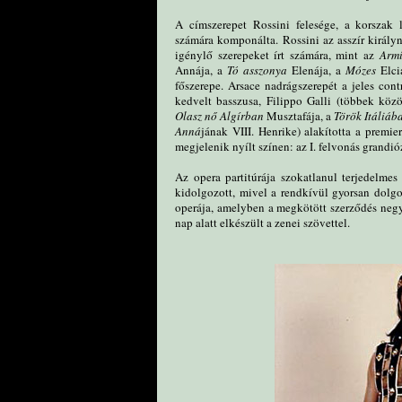
A címszerepet Rossini felesége, a korszak 
számára komponálta. Rossini az asszír király
igénylő szerepeket írt számára, mint az
Arm
Annája, a
Tó asszonya
Elenája, a
Mózes
Elci
főszerepe. Arsace nadrágszerepét a jeles cont
kedvelt basszusa, Filippo Galli (többek köz
Olasz nő Algírban
Musztafája, a
Török Itáliáb
Anná
jának VIII. Henrike) alakította a premie
megjelenik nyílt színen: az I. felvonás grandi
Az opera partitúrája szokatlanul terjedelme
kidolgozott, mivel a rendkívül gyorsan dolg
operája, amelyben a megkötött szerződés negy
nap alatt elkészült a zenei szövettel.