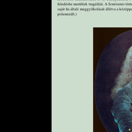
feledésbe merültek tragédiái. A
Semiramis
tört
saját fia általi meggyilkolását állítva a közé
polemizált.)