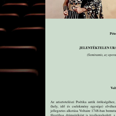
Péte
JELENTÉKTELEN URA
(Semiramis, az oper
Vol
Az arisztotelészi Poétika antik örökségéhe
(hely, idő és cselekmény egysége) elvéhez
jellegzetes alkotása Voltaire 1748-ban bemut
filozófusa drámaíróként is tevékenykedett, s