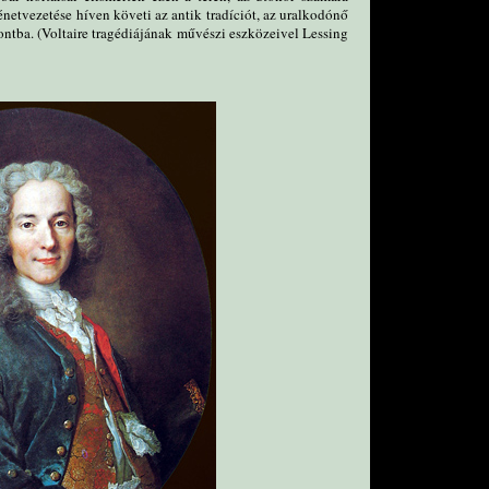
énetvezetése híven követi az antik tradíciót, az uralkodónő
ppontba. (Voltaire tragédiájának művészi eszközeivel Lessing