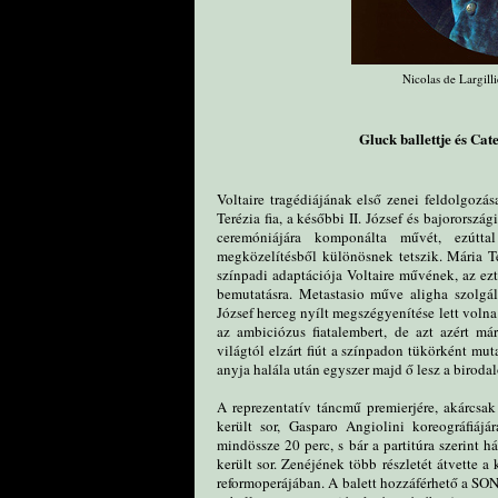
Nicolas de Largill
Gluck ballettje és Cat
Voltaire tragédiájának első zenei feldolgozá
Terézia fia, a későbbi II. József és bajororszá
ceremóniájára komponálta művét, ezútta
megközelítésből különösnek tetszik. Mária Te
színpadi adaptációja Voltaire művének, az ezt
bemutatásra. Metastasio műve aligha szolgál
József herceg nyílt megszégyenítése lett volna
az ambiciózus fiatalembert, de azt azért m
világtól elzárt fiút a színpadon tükörként muta
anyja halála után egyszer majd ő lesz a birodalo
A reprezentatív táncmű premierjére, akárcsak
került sor, Gasparo Angiolini koreográfiáj
mindössze 20 perc, s bár a partitúra szerint 
került sor. Zenéjének több részletét átvette
reformoperájában. A balett hozzáférhető a S