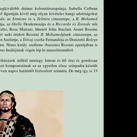
legkiválóbb drámai koloratúrszopránja, Isabella Colbran
nő figuráján kívül még olyan kivételes hangi adottságokat
ida
, az
Ermione
és a
Zelmira
címszerepe, a
II. Mohamed
ája, az
Otello
Desdemonája és a
Riccardo és Zoraide
női
ralto, Rosa Mariani, Idrenót John Sinclair, Assurt Rossini
ött neki íródott Rossini
II.
Mohamed
jének címszerepe, az
an
Szelimje, a
Tolvaj szarka
Fernandója és Donizetti
Boleyn
ren. Ninus király szelleme (basszus) Rossini operájában is
ózus fináléjának végén lép ki mauzóleumából.
s (húzások nélkül mintegy három és fél óra) és gondosan
ozó komponistának ez az egyetlen olasz színpadra készült
ven napos határidőt biztosított számára. De még így is 33