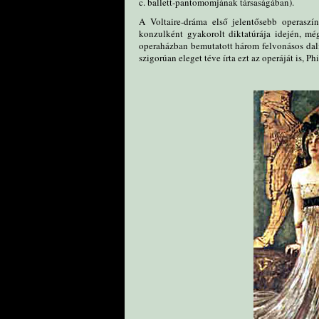
c. ballett-pantomomjának társaságában).
A Voltaire-dráma első jelentősebb operaszí
konzulként gyakorolt diktatúrája idején, még
operaházban bemutatott három felvonásos dal
szigorúan eleget téve írta ezt az operáját is, Ph