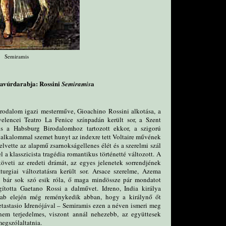
Semiramis
avúrdarabja: Rossini
a
Semiramis
irodalom igazi mesterműve, Gioachino Rossini alkotása, a
elencei Teatro La Fenice színpadán került sor, a Szent
s a Habsburg Birodalomhoz tartozott ekkor, a szigorú
z alkalommal szemet hunyt az indexre tett Voltaire művének
 elvette az alapmű zsarnokságellenes élét és a szerelmi szál
l a klasszicista tragédia romantikus történetté változott. A
öveti az eredeti drámát, az egyes jelenetek sorrendjének
turgiai változtatásra került sor. Arsace szerelme, Azema
: bár sok szó esik róla, ő maga mindössze pár mondatot
gította Gaetano Rossi a dalművet. Idreno, India királya
arab elején még reménykedik abban, hogy a királynő őt
etastasio Idrenójával – Semiramis ezen a néven ismeri meg
 nem terjedelmes, viszont annál nehezebb, az együttesek
megszólaltatnia.