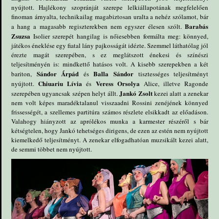
nyújtott. Hajlékony szopránját szerepe lelkiállapotának megfelelően
finoman árnyalta, technikailag magabiztosan uralta a nehéz szólamot, bár
Barabás
a hang a magasabb regiszterekben nem egyszer élesen szólt.
Zsuzsa
Isolier szerepét hangilag is nőiesebben formálta meg: könnyed,
játékos éneklése egy fiatal lány pajkosságát idézte. Szemmel láthatólag jól
érezte magát szerepében, s ez meglátszott énekesi és színészi
teljesítményén is: mindkettő hatásos volt. A kisebb szerepekben a két
Sándor Árpád
Balla Sándor
bariton,
és
tisztességes teljesítményt
Chiuariu Lívia
Veress Orsolya
nyújtott.
és
Alice, illetve Ragonde
Jankó Zsolt
szerepében ugyancsak szépen helyt állt.
kezei alatt a zenekar
nem volt képes maradéktalanul visszaadni Rossini zenéjének könnyed
frissességét, a szellemes partitúra számos részlete elsikkadt az előadáson.
Valahogy hiányzott az aprólékos munka a karmester részéről s bár
kétségtelen, hogy Jankó tehetséges dirigens, de ezen az estén nem nyújtott
kiemelkedő teljesítményt. A zenekar elfogadhatóan muzsikált kezei alatt,
de semmi többet nem nyújtott.