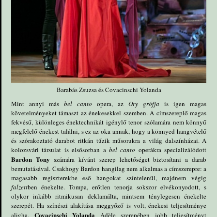
Barabás Zsuzsa és
Covacinschi Yolanda
Mint annyi más
bel canto
opera, az
Ory grófja
is igen magas
követelményeket támaszt az énekesekkel szemben. A címszereplő magas
fekvésű, különleges énektechnikát igénylő tenor szólamára nem könnyű
megfelelő énekest találni, s ez az oka annak, hogy a könnyed hangvételű
és szórakoztató darabot ritkán tűzik műsorukra a világ dalszínházai. A
kolozsvári társulat is elsősorban a
bel canto
operákra specializálódott
Bardon Tony
számára kívánt szerep lehetőséget biztosítani a darab
bemutatásával. Csakhogy Bardon hangilag nem alkalmas a címszerepre: a
magasabb regiszterekbe eső hangokat színtelenül, majdnem végig
falzett
ben énekelte. Tompa, erőtlen tenorja sokszor elvékonyodott, s
olykor inkább ritmikusan deklamálta, mintsem ténylegesen énekelte
szerepét. Ha színészi alakítása meggyőző is volt, énekesi teljesítménye
Covacinschi Yolanda
aligha.
Adèle szerepében jobb teljesítményt