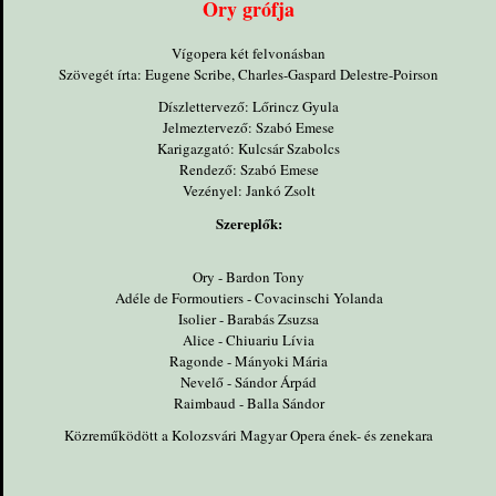
Ory grófja
Vígopera két felvonásban
Szövegét írta: Eugene Scribe, Charles-Gaspard Delestre-Poirson
Díszlettervező: Lőrincz Gyula
Jelmeztervező: Szabó Emese
Karigazgató: Kulcsár Szabolcs
Rendező: Szabó Emese
Vezényel: Jankó Zsolt
Szereplők:
Ory - Bardon Tony
Adéle de Formoutiers - Covacinschi Yolanda
Isolier - Barabás Zsuzsa
Alice - Chiuariu Lívia
Ragonde - Mányoki Mária
Nevelő - Sándor Árpád
Raimbaud - Balla Sándor
Közreműködött a Kolozsvári Magyar Opera ének- és zenekara