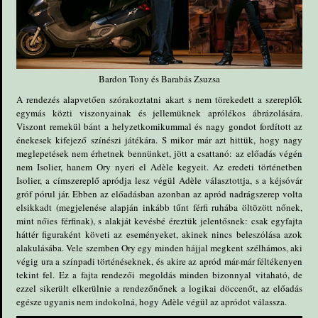
Bardon Tony és Barabás Zsuzsa
A rendezés alapvetően szórakoztatni akart s nem törekedett a szereplők
egymás közti viszonyainak és jellemüknek aprólékos ábrázolására.
Viszont remekül bánt a helyzetkomikummal és nagy gondot fordított az
énekesek kifejező színészi játékára. S mikor már azt hittük, hogy nagy
meglepetések nem érhetnek bennünket, jött a csattanó: az előadás végén
nem Isolier, hanem Ory nyeri el Adèle kegyeit. Az eredeti történetben
Isolier, a címszereplő apródja lesz végül Adèle választottja, s a kéjsóvár
gróf pórul jár. Ebben az előadásban azonban az apród nadrágszerep volta
elsikkadt (megjelenése alapján inkább tűnt férfi ruhába öltözött nőnek,
mint nőies férfinak), s alakját kevésbé éreztük jelentősnek: csak egyfajta
háttér figuraként követi az eseményeket, akinek nincs beleszólása azok
alakulásába. Vele szemben Ory egy minden hájjal megkent szélhámos, aki
végig ura a színpadi történéseknek, és akire az apród már-már féltékenyen
tekint fel. Ez a fajta rendezői megoldás minden bizonnyal vitaható, de
ezzel sikerült elkerülnie a rendezőnőnek a logikai döccenőt, az előadás
egésze ugyanis nem indokolná, hogy Adèle végül az apródot válassza.