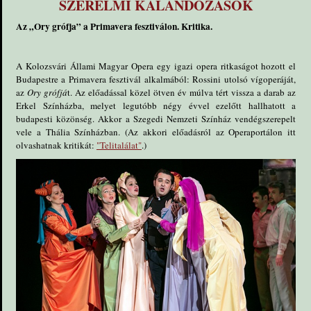
SZERELMI KALANDOZÁSOK
Az „Ory grófja” a Primavera fesztiválon. Kritika.
A Kolozsvári Állami Magyar Opera egy igazi opera ritkaságot hozott el
Budapestre a Primavera fesztivál alkalmából: Rossini utolsó vígoperáját,
az
Ory grófjá
t. Az előadással közel ötven év múlva tért vissza a darab az
Erkel Színházba, melyet legutóbb négy évvel ezelőtt hallhatott a
budapesti közönség. Akkor a Szegedi Nemzeti Színház vendégszerepelt
vele a Thália Színházban. (Az akkori előadásról az Operaportálon itt
olvashatnak kritikát:
"Telitalálat"
.)