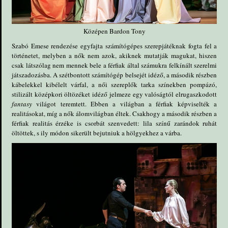
Középen Bardon Tony
Szabó Emese rendezése egyfajta számítógépes szerepjátéknak fogta fel a
történetet, melyben a nők nem azok, akiknek mutatják magukat, hiszen
csak látszólag nem mennek bele a férfiak által számukra felkínált szerelmi
játszadozásba. A szétbontott számítógép belsejét idéző, a második részben
kábelekkel kibélelt várfal, a női szereplők tarka színekben pompázó,
stilizált középkori öltözéket idéző jelmeze egy valóságtól elrugaszkodott
fantasy
világot teremtett. Ebben a világban a férfiak képviselték a
realitásokat, míg a nők álomvilágban éltek. Csakhogy a második részben a
férfiak realitás érzéke is csorbát szenvedett: lila színű zarándok ruhát
öltöttek, s ily módon sikerült bejutniuk a hölgyekhez a várba.