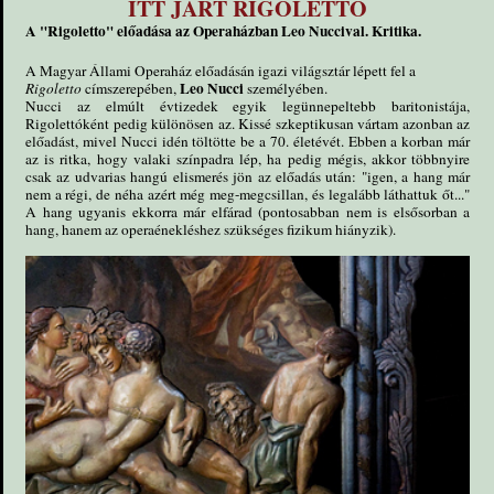
ITT JÁRT RIGOLETTO
A "Rigoletto" előadása az Operaházban Leo Nuccival. Kritika.
A Magyar Állami Operaház előadásán igazi világsztár lépett fel a
Leo Nucci
Rigoletto
címszerepében,
személyében.
Nucci az elmúlt évtizedek egyik legünnepeltebb baritonistája,
Rigolettóként pedig különösen az. Kissé szkeptikusan vártam azonban az
előadást, mivel Nucci idén töltötte be a 70. életévét. Ebben a korban már
az is ritka, hogy valaki színpadra lép, ha pedig mégis, akkor többnyire
csak az udvarias hangú elismerés jön az előadás után: "igen, a hang már
nem a régi, de néha azért még meg-megcsillan, és legalább láthattuk őt..."
A hang ugyanis ekkorra már elfárad (pontosabban nem is elsősorban a
hang, hanem az operaénekléshez szükséges fizikum hiányzik).