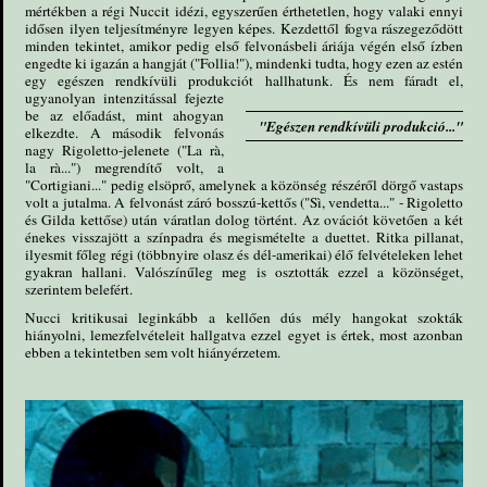
mértékben a régi Nuccit idézi, egyszerűen érthetetlen, hogy valaki ennyi
idősen ilyen teljesítményre legyen képes. Kezdettől fogva rászegeződött
minden tekintet, amikor pedig első felvonásbeli áriája végén első ízben
engedte ki igazán a hangját ("Follia!"), mindenki tudta, hogy ezen az estén
egy egészen rendkívüli produkciót hallhatunk.
És nem fáradt el,
ugyanolyan intenzitással fejezte
be az előadást, mint ahogyan
"Egészen rendkívüli produkció..."
elkezdte. A második felvonás
nagy Rigoletto-jelenete ("La rà,
la rà...") megrendítő volt, a
"Cortigiani..." pedig elsöprő, amelynek a közönség részéről dörgő vastaps
volt a jutalma. A felvonást záró bosszú-kettős ("Sì, vendetta..." - Rigoletto
és Gilda kettőse) után váratlan dolog történt. Az ovációt követően a két
énekes visszajött a színpadra és megismételte a duettet. Ritka pillanat,
ilyesmit főleg régi (többnyire olasz és dél-amerikai) élő felvételeken lehet
gyakran hallani. Valószínűleg meg is osztották ezzel a közönséget,
szerintem belefért.
Nucci kritikusai leginkább a kellően dús mély hangokat szokták
hiányolni, lemezfelvételeit hallgatva ezzel egyet is értek, most azonban
ebben a tekintetben sem volt hiányérzetem.