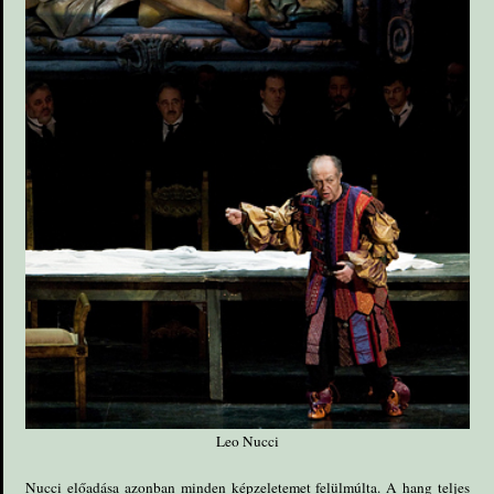
Leo Nucci
Nucci előadása azonban minden képzeletemet felülmúlta. A hang teljes