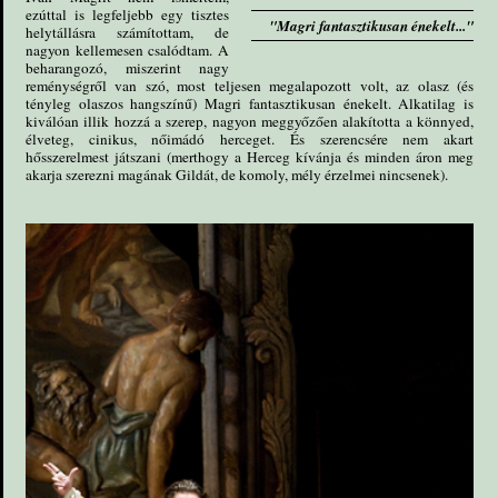
ezúttal is legfeljebb egy tisztes
"Magri fantasztikusan énekelt..."
helytállásra számítottam, de
nagyon kellemesen csalódtam. A
beharangozó, miszerint nagy
reménységről van szó, most teljesen megalapozott volt, az olasz (és
tényleg olaszos hangszínű) Magri fantasztikusan énekelt. Alkatilag is
kiválóan illik hozzá a szerep, nagyon meggyőzően alakította a könnyed,
élveteg, cinikus, nőimádó herceget. És szerencsére nem akart
hősszerelmest játszani (merthogy a Herceg kívánja és minden áron meg
akarja szerezni magának Gildát, de komoly, mély érzelmei nincsenek).