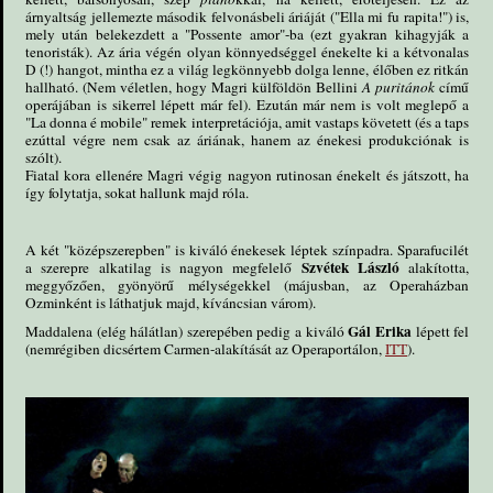
árnyaltság jellemezte második felvonásbeli áriáját ("Ella mi fu rapita!") is,
mely után belekezdett a "Possente amor"-ba (ezt gyakran kihagyják a
tenoristák). Az ária végén olyan könnyedséggel énekelte ki a kétvonalas
D (!) hangot, mintha ez a világ legkönnyebb dolga lenne, élőben ez ritkán
hallható. (Nem véletlen, hogy Magri külföldön Bellini
A puritánok
című
operájában is sikerrel lépett már fel). Ezután már nem is volt meglepő a
"La donna é mobile" remek interpretációja, amit vastaps követett (és a taps
ezúttal végre nem csak az áriának, hanem az énekesi produkciónak is
szólt).
Fiatal kora ellenére Magri végig nagyon rutinosan énekelt és játszott, ha
így folytatja, sokat hallunk majd róla.
A két "középszerepben" is kiváló énekesek léptek színpadra. Sparafucilét
Szvétek László
a szerepre alkatilag is nagyon megfelelő
alakította,
meggyőzően, gyönyörű mélységekkel (májusban, az Operaházban
Ozminként is láthatjuk majd, kíváncsian várom).
Gál Erika
Maddalena (elég hálátlan) szerepében pedig a kiváló
lépett fel
(nemrégiben dicsértem Carmen-alakítását az Operaportálon,
ITT
).