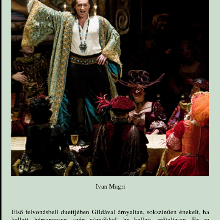
Ivan Magri
Első felvonásbeli duettjében Gildával árnyaltan, sokszínűen énekelt, ha
kellett, bársonyosan, szép
pianó
kkal, ha kellett, erőteljesen. Ez az