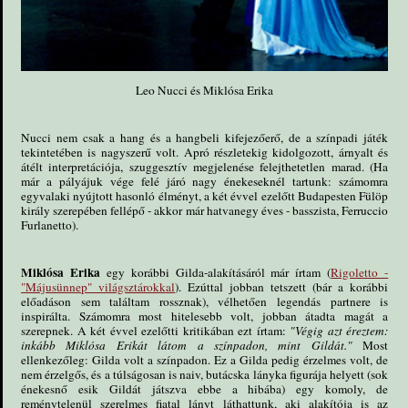
Leo Nucci és Miklósa Erika
Nucci nem csak a hang és a hangbeli kifejezőerő, de a színpadi játék
tekintetében is nagyszerű volt. Apró részletekig kidolgozott, árnyalt és
átélt interpretációja, szuggesztív megjelenése felejthetetlen marad. (Ha
már a pályájuk vége felé járó nagy énekeseknél tartunk: számomra
egyvalaki nyújtott hasonló élményt, a két évvel ezelőtt Budapesten Fülöp
király szerepében fellépő - akkor már hatvanegy éves - basszista, Ferruccio
Furlanetto).
Miklósa Erika
egy korábbi Gilda-alakításáról már írtam (
Rigoletto -
"Májusünnep" világsztárokkal
). Ezúttal jobban tetszett (bár a korábbi
előadáson sem találtam rossznak), vélhetően legendás partnere is
inspirálta. Számomra most hitelesebb volt, jobban átadta magát a
szerepnek. A két évvel ezelőtti kritikában ezt írtam:
"Végig azt éreztem:
inkább Miklósa Erikát látom a színpadon, mint Gildát."
Most
ellenkezőleg: Gilda volt a színpadon. Ez a Gilda pedig érzelmes volt, de
nem érzelgős, és a túlságosan is naiv, butácska lányka figurája helyett (sok
énekesnő esik Gildát játszva ebbe a hibába) egy komoly, de
reménytelenül szerelmes fiatal lányt láthattunk, aki alakítója is az