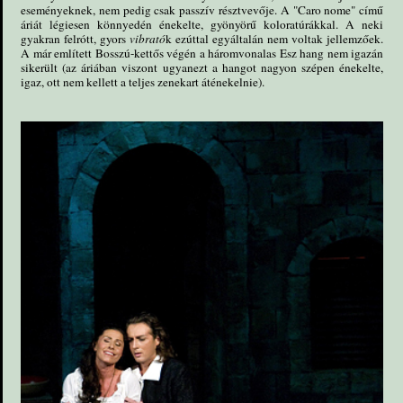
eseményeknek, nem pedig csak passzív résztvevője. A "Caro nome" című
áriát légiesen könnyedén énekelte, gyönyörű koloratúrákkal. A neki
gyakran felrótt, gyors
vibrató
k ezúttal egyáltalán nem voltak jellemzőek.
A már említett Bosszú-kettős végén a háromvonalas Esz hang nem igazán
sikerült (az áriában viszont ugyanezt a hangot nagyon szépen énekelte,
igaz, ott nem kellett a teljes zenekart áténekelnie).