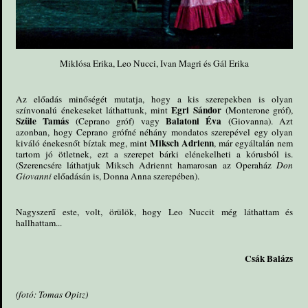
Miklósa Erika, Leo Nucci, Ivan Magri és Gál Erika
Az előadás minőségét mutatja, hogy a kis szerepekben is olyan
Egri Sándor
színvonalú énekeseket láthattunk, mint
(Monterone gróf),
Szüle Tamás
Balatoni Éva
(Ceprano gróf) vagy
(Giovanna). Azt
azonban, hogy Ceprano grófné néhány mondatos szerepével egy olyan
Miksch Adrienn
kiváló énekesnőt bíztak meg, mint
, már egyáltalán nem
tartom jó ötletnek, ezt a szerepet bárki elénekelheti a kórusból is.
(Szerencsére láthatjuk Miksch Adriennt hamarosan az Operaház
Don
Giovanni
előadásán is, Donna Anna szerepében).
Nagyszerű este, volt, örülök, hogy Leo Nuccit még láthattam és
hallhattam...
Csák Balázs
(fotó: Tomas Opitz)