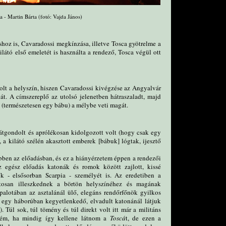
ja - Martin Bárta (fotó: Vajda János)
shoz is, Cavaradossi megkínzása, illetve Tosca gyötrelme a
látó első emeletét is használta a rendező, Tosca végül ott
volt a helyszín, hiszen Cavaradossi kivégzése az Angyalvár
át. A címszereplő az utolsó jelenetben hátraszaladt, majd
a (természetesen egy bábu) a mélybe veti magát.
 átgondolt és aprólékosan kidolgozott volt (hogy csak egy
 a kilátó szélén akasztott emberek [bábuk] lógtak, ijesztő
ebben az előadásban, és ez a hiányérzetem éppen a rendezői
egész előadás katonák és romok között zajlott, kissé
ők - elsősorban Scarpia - személyét is. Az eredetiben a
ztosan illeszkednek a börtön helyszínéhez és magának
palotában az asztalánál ülő, elegáns rendőrfőnök gyilkos
 egy háborúban kegyetlenkedő, elvadult katonánál látjuk
Túl sok, túl tömény és túl direkt volt itt már a militáns
tném, ha mindig így kellene látnom a
Toscá
t, de ezen a