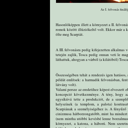
Az I. felvonás finálé
Hasonlóképpen illett a környezet a II. felvoná
romok között illúziókeltő volt. Ekkor már a ki
ölte meg Scarpiát.
A III. felvonásra pedig kifejezetten alkalmas 
tetején zajlik, Tosca pedig onnan veti le mag
láthattuk, ahogyan a várból (a kilátóból) Tosc
Összességében tehát a rendezés igen hatásos,
példát említsek: a harmadik felvonásban, fent,
látvány volt).
Valami persze az eredetihez képest elveszett 
koncepció következménye. A tény, hogy az 
egysíkúvá tette a produkciót, de a szerepl
helyszínek (a templom, a palota) kontras
Scarpiának a személyiségéhez is. A fényűző 
cinizmusa hátborzongatóbb, mint ha mindezt
(nem mintha utóbbi kevésbé lenne borzalmas). 
környezet, a katona, a háború. Nem szere