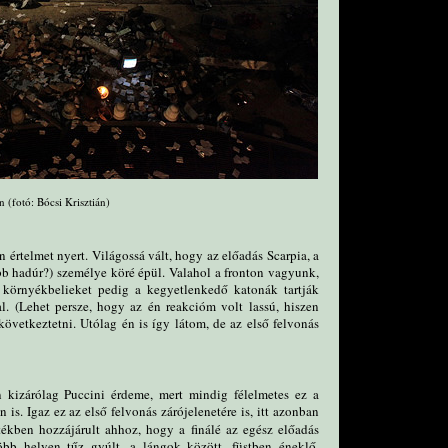
 (fotó: Bócsi Krisztián)
értelmet nyert. Világossá vált, hogy az előadás Scarpia, a
bb hadúr?) személye köré épül. Valahol a fronton vagyunk,
 környékbelieket pedig a kegyetlenkedő katonák tartják
al. (Lehet persze, hogy az én reakcióm volt lassú, hiszen
következtetni. Utólag én is így látom, de az első felvonás
n kizárólag Puccini érdeme, mert mindig félelmetes ez a
 is. Igaz ez az első felvonás zárójelenetére is, itt azonban
ékben hozzájárult ahhoz, hogy a finálé az egész előadás
bb helyen tűz gyúlt, a lángok között, füstben éneklő,