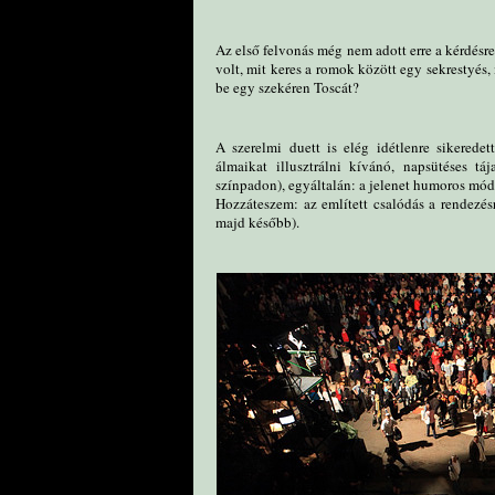
Az első felvonás még nem adott erre a kérdésre
volt, mit keres a romok között egy sekrestyés
be egy szekéren Toscát?
A szerelmi duett is elég idétlenre sikerede
álmaikat illusztrálni kívánó, napsütéses táj
színpadon), egyáltalán: a jelenet humoros mód
Hozzáteszem: az említett csalódás a rendezés
majd később).