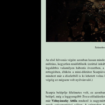
Szünetben
Az első felvonás végére azonban lassan minden 
militáns, kegyetlen rendőrfőnök (ezúttal inká
legalábbis valamilyen háborús övezetben, a
rettegésben, élükön a mini-diktátor Scarpiáv
mindezt már a díszletből is ki lehetett volna 
végéig ez mégsem volt nyilvánvaló.)
Scarpia belépője félelmetes volt, ez azonba
belépő, még a leggyengébb
Tosca
-előadásokon
Vidnyánszky Attila
már
rendező is nagymért
egyik csúcspontjává váljon. A színpadon tö