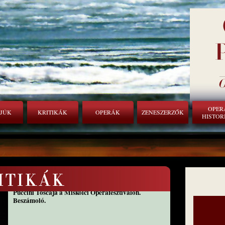
OPER
RJÚK
KRITIKÁK
OPERÁK
ZENESZERZŐK
HISTOR
TOSCA A FRONTVONALBAN
Puccini Toscája a Miskolci Operafesztiválon.
Beszámoló.