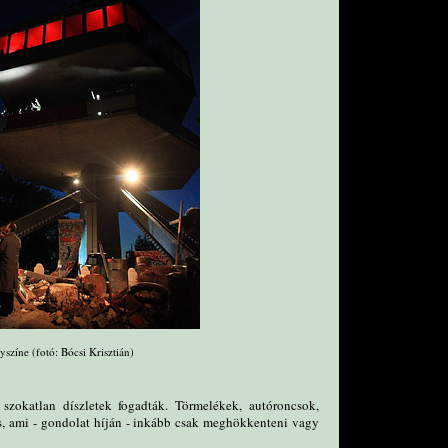
yszíne (fotó: Bócsi Krisztián)
szokatlan díszletek fogadták. Törmelékek, autóroncsok,
, ami - gondolat híján - inkább csak meghökkenteni vagy