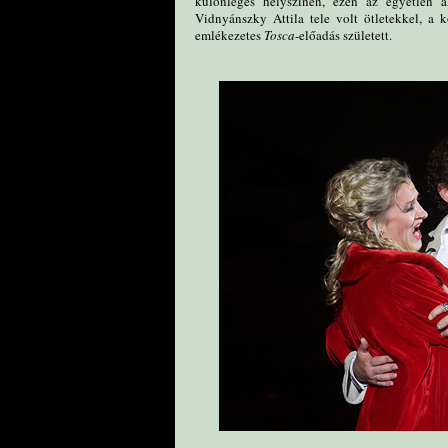
különleges helyszínen, ezen az egyetlen 
Vidnyánszky Attila tele volt ötletekkel, a 
emlékezetes
Tosca
-előadás született.