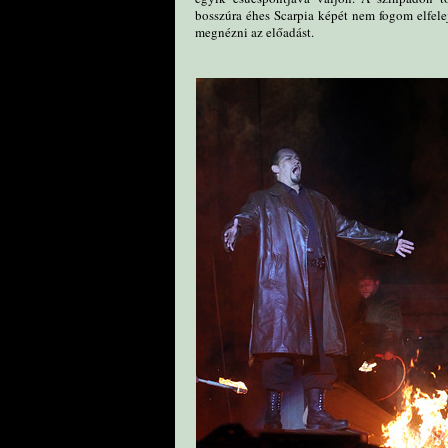
bosszúra éhes Scarpia képét nem fogom elfelej
megnézni az előadást.