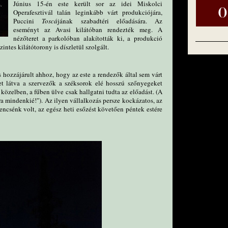
Június 15-én este került sor az idei Miskolci
Operafesztivál talán leginkább várt produkciójára,
Puccini
Toscá
jának szabadtéri előadására. Az
eseményt az Avasi kilátóban rendezték meg. A
nézőteret a parkolóban alakították ki, a produkció
intes kilátótorony is díszletül szolgált.
 hozzájárult ahhoz, hogy az este a rendezők által sem várt
et látva a szervezők a széksorok elé hosszú szőnyegeket
 a közelben, a fűben ülve csak hallgatni tudta az előadást. (A
a mindenkié!"). Az ilyen vállalkozás persze kockázatos, az
rencsénk volt, az egész heti esőzést követően péntek estére