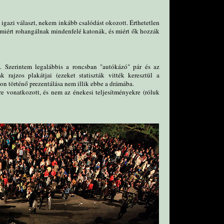
 igazi választ, nekem inkább csalódást okozott. Érthetetlen
, miért rohangálnak mindenfelé katonák, és miért ők hozzák
tt. Szerintem legalábbis a roncsban "autókázó" pár és az
ak rajzos plakátjai (ezeket statiszták vitték keresztül a
on történő prezentálása nem illik ebbe a drámába.
re vonatkozott, és nem az énekesi teljesítményekre (róluk