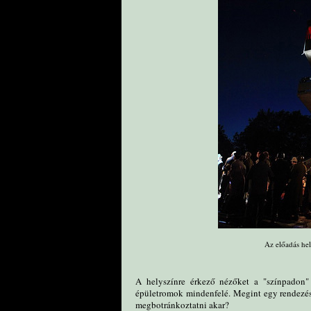
Az előadás hel
A helyszínre érkező nézőket a "színpadon" 
épületromok mindenfelé. Megint egy rendezés
megbotránkoztatni akar?