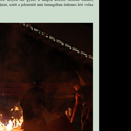
teni, ezért a jelenetért már önmagában érdemes lett volna