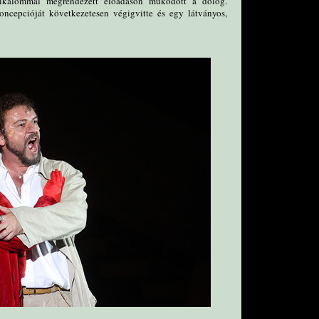
alkalommal megrendezett előadáson működött a dolog.
koncepcióját következetesen végigvitte és egy látványos,