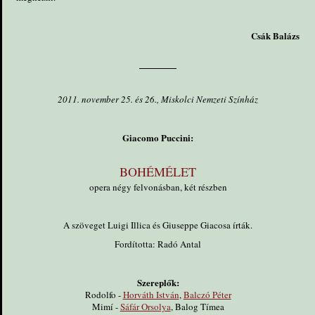
Csák Balázs
2011. november 25. és 26., Miskolci Nemzeti Színház
Giacomo Puccini:
BOHÉMÉLET
opera négy felvonásban, két részben
A szöveget Luigi Illica és Giuseppe Giacosa írták.
Fordította: Radó Antal
Szereplők:
Rodolfo -
Horváth István
,
Balczó Péter
Mimí -
Sáfár Orsolya
, Balog Tímea