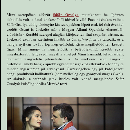
Sáfár Orsolya
Mimí szerepében először
mutatkozott be. Ígéretes
debütálás volt, a fiatal énekesnőből idővel kiváló Puccini-énekes válhat.
Sáfár Orsolya eddig többnyire kis szerepekben lépett csak fel (bár évekkel
ezelőtt Oscart is énekelte már a Magyar Állami Operaház Álarcosbál-
előadásán). Korábbi szerepei alapján kifejezetten lírai szopránt vártam, az
énekesnő azonban szerintem inkább az ún.
spinto
fach
-ba tartozik, és a
hangja nyilván tovább fog még erősödni. Kissé megilletődötten kezdett
(igaz, Mimí amúgy is megilletődik a belépőjekor...). Később egyre
magabiztosabb lett, és jól megállta a helyét Mimí harmadik felvonásbeli,
drámaibb hangvételű jeleneteiben is. Az énekesnő szép hangszín
birtokosa, amely hang - apróbb egyenetlenségektől eltekintve - többnyire
minden regiszterben jól érvényesül. Összességében egy jól kidolgozott
hangi produkciót hallhattunk (nem mellesleg egy gyönyörű magas C-vel).
Az alakítás, a színpadi játék hiteles volt, vonzó megjelenése Sáfár
Orsolyát külsőleg ideális Mimívé teszi.