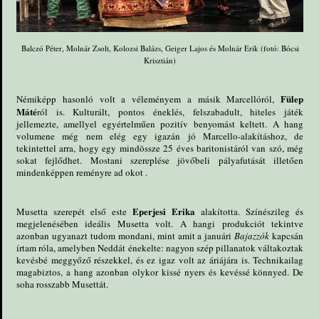
Balczó Péter, Molnár Zsolt, Kolozsi Balázs, Geiger Lajos és Molnár Erik (fotó: Bócsi
Krisztián)
Fülep
Némiképp hasonló volt a véleményem a másik Marcellóról,
Máté
ról is. Kulturált, pontos éneklés, felszabadult, hiteles játék
jellemezte, amellyel egyértelműen pozitív benyomást keltett. A hang
volumene még nem elég egy igazán jó Marcello-alakításhoz, de
tekintettel arra, hogy egy mindössze 25 éves baritonistáról van szó, még
sokat fejlődhet. Mostani szereplése jövőbeli pályafutását illetően
mindenképpen reményre ad okot .
Eperjesi Erika
Musetta szerepét első este
alakította. Színészileg és
megjelenésében ideális Musetta volt. A hangi produkciót tekintve
azonban ugyanazt tudom mondani, mint amit a januári
Bajazzók
kapcsán
írtam róla, amelyben Neddát énekelte: nagyon szép pillanatok váltakoztak
kevésbé meggyőző részekkel, és ez igaz volt az áriájára is. Technikailag
magabiztos, a hang azonban olykor kissé nyers és kevéssé könnyed. De
soha rosszabb Musettát.