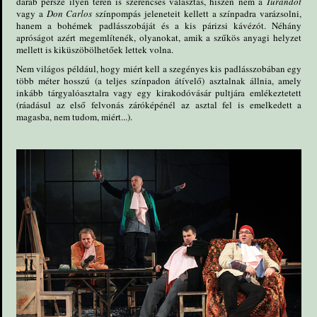
darab persze ilyen téren is szerencsés választás, hiszen nem a
Turandot
vagy a
Don Carlos
színpompás jeleneteit kellett a színpadra varázsolni,
hanem a bohémek padlásszobáját és a kis párizsi kávézót. Néhány
apróságot azért megemlítenék, olyanokat, amik a szűkös anyagi helyzet
mellett is kiküszöbölhetőek lettek volna.
Nem világos például, hogy miért kell a szegényes kis padlásszobában egy
több méter hosszú (a teljes színpadon átívelő) asztalnak állnia, amely
inkább tárgyalóasztalra vagy egy kirakodóvásár pultjára emlékeztetett
(ráadásul az első felvonás záróképénél az asztal fel is emelkedett a
magasba, nem tudom, miért...).