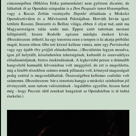
címszerepében (Miklósa Erika partnereként) nem győztem dicsérni, de
láthattuk őt az Operaház színpadán is a
Don Pasquale
tenor főszerepében,
vagy a Kocsis Zoltán vezényelte
Dapnhé
előadásán a Miskolci
Operafesztiválon és a Művészetek Palotájában. Horváth István igazi
területe Rossini, Donizetti és Bellini világa, ebben ő olyat tud, amit ma
Magyarországon talán senki más. Éppen ezért tartottam mostani
fellépésétől, hiszen Rodolfo egészen másfajta énekest kíván.
(Hozzáteszem: érthető, ha egy tenorista ezen a terepen is ki akarja próbálni
magát, hiszen itthon ölbe tett kézzel kellene várnia, mire egy
Puritánok
at
vagy egy újabb
Ory grófjá
t elénekelhetne...) Becsületére legyen mondva,
igen jól helytállt, köszönhetően tehetségének, kulturált és szenvedélyes
előadásmódjának, biztos énektudásának. A legkevésbé persze a drámaibb
hangvételű harmadik felvonásban volt meggyőző, de ezt is megoldotta,
míg a líraibb részekben számos remek pillanata volt, könnyed magasságait
pedig ezúttal is megcsodálhattuk. Összességében kellemes csalódás volt
számomra. (Hozzáteszem: bár a tenorista hangja a miskolci színházban jól
érvényesült, nem tartom valószínűnek - legalábbis egyelőre, hiszen fiatal
még - hogy Puccini sűrű zenekari hangzását az Operaházban is át tudná
énekelni.)