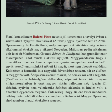
Balczó Péter és Balog Tímea (fotó: Bócsi Krisztián)
Balczó Péter
Fiatal kora ellenére
neve is jól ismert már, a tavalyi évben a
Traviatá
ban nyújtott alakításával (Alfredo) egyik nyertese lett az Armel
Operaverseny és Fesztiválnak, mely szerepet azt követően még számos
alkalommal énekelt nagy sikerrel Szegeden. Májusban pedig alkalmam
volt látni őt Mariborban, Gounod
Rómeó és Júliá
jának hangpróbáló tenor
főszerepében, ahol remek alakítást nyújtott. Meggyőződésem, hogy a
romantikus olasz és francia repertoár
spinto
szerepeiben éveken belül
egyik vezető tenoristánkká nőheti ki magát, most sem okozott csalódást.
Különösen a harmadik és a negyedik felvonásban tetszett, bár az elsőben
is meggyőző volt. Áriája sem sikerült rosszul, de nem ekkor volt a legjobb.
(Csalóka ez a behízelgően dallamdús, népszerű tenor ária: magam
világviszonylatban is csak nagyon ritkán hallottam még igazán jól
előadni, nyilván nem véletlenül.) Színészi alakítása is hiteles volt, a
fináléban egyenesen megrázó. Érdekesség, hogy Balczó Péter mindössze
néhány hete debütált ebben a szerepben a Kolozsvári Magyar Operában,
ahol azonban olaszul énekelte a szerepet.