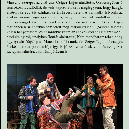
Geiger Lajos
Marcello szerepét az első este
alakította. Összességében ő
sem okozott csalódást, de vele kapcsolatban is megjegyzem, hogy hangja
elsősorban egy kis színházban érvényesülhetett. A harmadik felvonás az
énekes részéről egy igazán átütő, nagy volumennel rendelkező olasz
bariton hangot kíván, és ennek a követelménynek viszont Geiger Lajos
már ebben a színházban sem felelt meg maradéktalanul. (Szintén felemás
volt a benyomásom, és hasonlókat írtam az énekes korábbi Bajazzók-beli
produkciójáról, amelyben Toniót alakította.) Nem mondhatom tehát, hogy
egy igazán "fajsúlyos" Marcellót hallottunk, de Geiger Lajos tehetséges
énekes, akinek produkciója így is jó színvonalúnak volt, és ez igaz a
szerepformálására, a színészi játékára is.