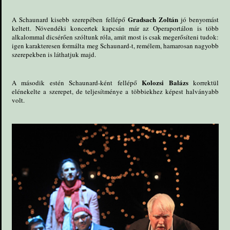
Gradsach Zoltán
A Schaunard kisebb szerepében fellépő
jó benyomást
keltett. Növendéki koncertek kapcsán már az Operaportálon is több
alkalommal dicsérően szóltunk róla, amit most is csak megerősíteni tudok:
igen karakteresen formálta meg Schaunard-t, remélem, hamarosan nagyobb
szerepekben is láthatjuk majd.
Kolozsi Balázs
A második estén Schaunard-ként fellépő
korrektül
elénekelte a szerepet, de teljesítménye a többiekhez képest halványabb
volt.