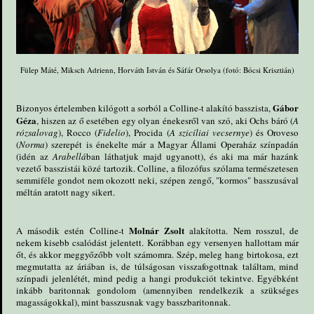
Fülep Máté, Miksch Adrienn, Horváth István és Sáfár Orsolya (fotó: Bócsi Krisztián)
Gábor
Bizonyos értelemben kilógott a sorból a Colline-t alakító basszista,
Géza
, hiszen az ő esetében egy olyan énekesről van szó, aki Ochs báró (
A
rózsalovag
), Rocco (
Fidelio
), Procida (
A szicíliai vecsernye
) és Oroveso
(
Norma
) szerepét is énekelte már a Magyar Állami Operaház színpadán
(idén az
Arabellá
ban láthatjuk majd ugyanott), és aki ma már hazánk
vezető basszistái közé tartozik. Colline, a filozófus szólama természetesen
semmiféle gondot nem okozott neki, szépen zengő, "kormos" basszusával
méltán aratott nagy sikert.
Molnár Zsolt
A második estén Colline-t
alakította. Nem rosszul, de
nekem kisebb csalódást jelentett. Korábban egy versenyen hallottam már
őt, és akkor meggyőzőbb volt számomra. Szép, meleg hang birtokosa, ezt
megmutatta az áriában is, de túlságosan visszafogottnak találtam, mind
színpadi jelenlétét, mind pedig a hangi produkciót tekintve. Egyébként
inkább baritonnak gondolom (amennyiben rendelkezik a szükséges
magasságokkal), mint basszusnak vagy basszbaritonnak.