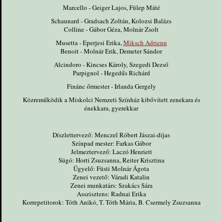
Marcello - Geiger Lajos, Fülep Máté
Schaunard - Gradsach Zoltán, Kolozsi Balázs
Colline - Gábor Géza, Molnár Zsolt
Musetta - Eperjesi Erika,
Miksch Adrienn
Benoit - Molnár Erik, Demeter Sándor
Alcindoro - Kincses Károly, Szegedi Dezső
Parpignol - Hegedűs Richárd
Finánc őrmester - Irlanda Gergely
Közreműködik a Miskolci Nemzeti Színház kibővített zenekara és
énekkara, gyerekkar
Díszlettervező: Menczel Róbert Jászai-díjas
Színpad mester: Farkas Gábor
Jelmeztervező: Laczó Henriett
Súgó: Horti Zsuzsanna, Reiter Krisztina
Ügyelő: Füsti Molnár Ágota
Zenei vezető: Váradi Katalin
Zenei munkatárs: Szakács Sára
Asszisztens: Radnai Erika
Korrepetitorok: Tóth Anikó, T. Tóth Mária, B. Csermely Zsuzsanna