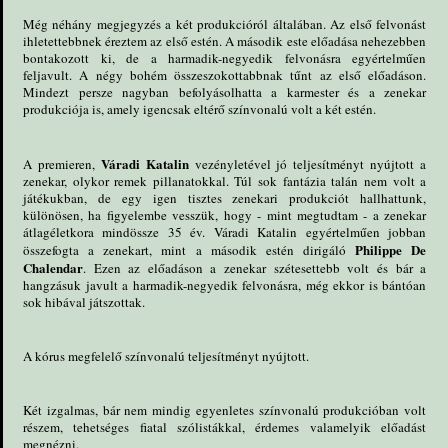
Még néhány megjegyzés a két produkcióról általában. Az első felvonást
ihletettebbnek éreztem az első estén. A második este előadása nehezebben
bontakozott ki, de a harmadik-negyedik felvonásra egyértelműen
feljavult. A négy bohém összeszokottabbnak tűnt az első előadáson.
Mindezt persze nagyban befolyásolhatta a karmester és a zenekar
produkciója is, amely igencsak eltérő színvonalú volt a két estén.
Váradi Katalin
A premieren,
vezényletével jó teljesítményt nyújtott a
zenekar, olykor remek pillanatokkal. Túl sok fantázia talán nem volt a
játékukban, de egy igen tisztes zenekari produkciót hallhattunk,
különösen, ha figyelembe vesszük, hogy - mint megtudtam - a zenekar
átlagéletkora mindössze 35 év. Váradi Katalin egyértelműen jobban
Philippe De
összefogta a zenekart, mint a második estén dirigáló
Chalendar
. Ezen az előadáson a zenekar szétesettebb volt és bár a
hangzásuk javult a harmadik-negyedik felvonásra, még ekkor is bántóan
sok hibával játszottak.
A kórus megfelelő színvonalú teljesítményt nyújtott.
Két izgalmas, bár nem mindig egyenletes színvonalú produkcióban volt
részem, tehetséges fiatal szólistákkal, érdemes valamelyik előadást
megnézni.