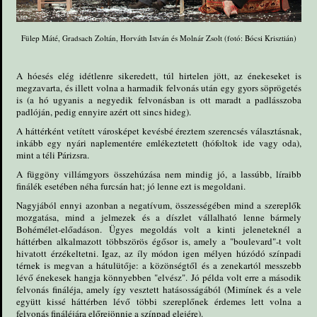
Fülep Máté, Gradsach Zoltán, Horváth István és Molnár Zsolt (fotó: Bócsi Krisztián)
A hóesés elég idétlenre sikeredett, túl hirtelen jött, az énekeseket is
megzavarta, és illett volna a harmadik felvonás után egy gyors söprögetés
is (a hó ugyanis a negyedik felvonásban is ott maradt a padlásszoba
padlóján, pedig ennyire azért ott sincs hideg).
A háttérként vetített városképet kevésbé éreztem szerencsés választásnak,
inkább egy nyári naplementére emlékeztetett (hófoltok ide vagy oda),
mint a téli Párizsra.
A függöny villámgyors összehúzása nem mindig jó, a lassúbb, líraibb
finálék esetében néha furcsán hat; jó lenne ezt is megoldani.
Nagyjából ennyi azonban a negatívum, összességében mind a szereplők
mozgatása, mind a jelmezek és a díszlet vállalható lenne bármely
Bohémélet-előadáson. Ügyes megoldás volt a kinti jeleneteknél a
háttérben alkalmazott többszörös égősor is, amely a "boulevard"-t volt
hivatott érzékeltetni. Igaz, az íly módon igen mélyen húzódó színpadi
térnek is megvan a hátulütője: a közönségtől és a zenekartól messzebb
lévő énekesek hangja könnyebben "elvész". Jó példa volt erre a második
felvonás fináléja, amely így vesztett hatásosságából (Mimínek és a vele
együtt kissé háttérben lévő többi szereplőnek érdemes lett volna a
felvonás fináléjára előrejönnie a színpad elejére).