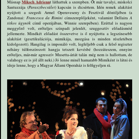
Miksch Adrienn
Másnap
t láthattuk a szerepben. Őt már tavalyi, miskolci
Santuzzája (
Parasztbecsület
) kapcsán is dicsértem. Idén remek alakítást
nyújtott a szegedi Armel Operaveseny és Fesztivál döntőjében (a
Zandonai:
Francesca da Rimini
címszereplőjeként, valamint Dellaira
A
titkos ügynök
című operájában, Winnie szerepében). Ezúttal is nagyon
meggyőző volt, erőteljes színpadi jelenlét, szuggesztív előadásmód
jellemezte. Mindkét előadást összevetve is ő nyújtotta a legszínesebb
alakítást (gesztikulációja, mimikája, mozgása is minden részletében
kidolgozott). Hangilag is imponáló volt, legfeljebb csak a felső regiszter
néhány túlforszírozott hangja tetszett kevésbé (hozzáteszem, ennyire
erőteljes, már-már agresszív Musetta-áriát talán még nem is hallottam, de
valahogy ez is jól állt neki.) Jó lenne minél hamarabb Mimíként is látni és
ideje lenne, hogy a Magyar Állami Operaház is felfigyeljen rá.