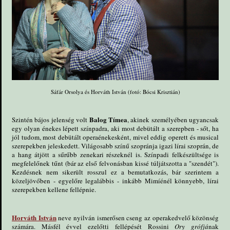
Sáfár Orsolya és Horváth István (fotó: Bócsi Krisztián)
Balog Tímea
Szintén bájos jelenség volt
, akinek személyében ugyancsak
egy olyan énekes lépett színpadra, aki most debütált a szerepben - sőt, ha
jól tudom, most debütált operaénekesként, mivel eddig operett és musical
szerepekben jeleskedett. Világosabb színű szopránja igazi lírai szoprán, de
a hang átjött a sűrűbb zenekari részeknél is. Színpadi felkészültsége is
megfelelőnek tűnt (bár az első felvonásban kissé túljátszotta a "szendét").
Kezdésnek nem sikerült rosszul ez a bemutatkozás, bár szerintem a
közeljövőben - egyelőre legalábbis - inkább Mimíénél könnyebb, lírai
szerepekben kellene fellépnie.
Horváth István
neve nyilván ismerősen cseng az operakedvelő közönség
számára. Másfél évvel ezelőtti fellépését Rossini
Ory grófjá
nak