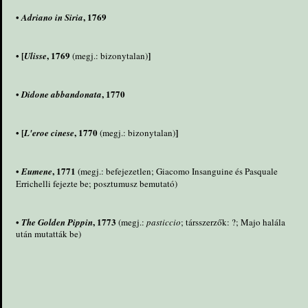
•
, 1769
Adriano in Siria
• [
, 1769
]
Ulisse
(megj.: bizonytalan)
•
, 1770
Didone abbandonata
• [
, 1770
]
L'eroe cinese
(megj.: bizonytalan)
•
, 1771
Eumene
(megj.: befejezetlen; Giacomo Insanguine és Pasquale
Errichelli fejezte be; posztumusz bemutató)
•
, 1773
The Golden Pippin
(megj.:
pasticcio
; társszerzők: ?; Majo halála
után mutatták be)