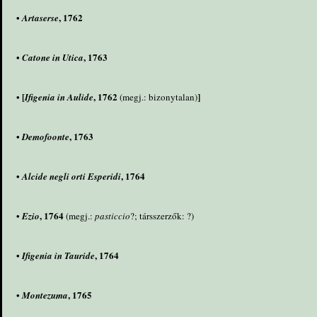
•
, 1762
Artaserse
•
, 1763
Catone in Utica
• [
, 1762
]
Ifigenia in Aulide
(megj.: bizonytalan)
•
, 1763
Demofoonte
•
, 1764
Alcide negli orti Esperidi
•
, 1764
Ezio
(megj.:
pasticcio
?; társszerzők: ?)
•
, 1764
Ifigenia in Tauride
•
, 1765
Montezuma