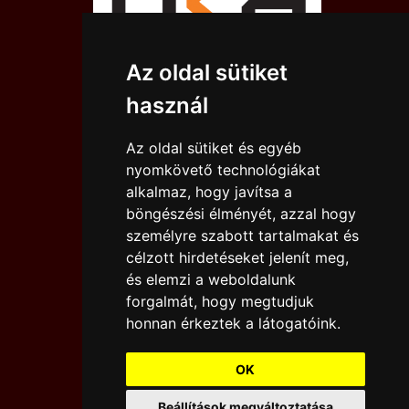
Az oldal sütiket
használ
Az oldal sütiket és egyéb
nyomkövető technológiákat
alkalmaz, hogy javítsa a
böngészési élményét, azzal hogy
személyre szabott tartalmakat és
célzott hirdetéseket jelenít meg,
és elemzi a weboldalunk
forgalmát, hogy megtudjuk
IMPRESSZUM
JOGI NYILATKOZAT
honnan érkeztek a látogatóink.
KAPCSOLAT
DESIGN BY
OK
KARCMÉDIA
Beállítások megváltoztatása