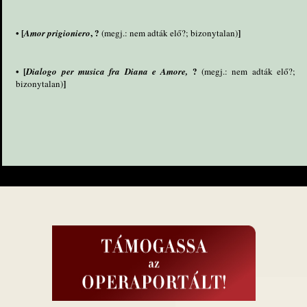
• [
, ?
]
Amor prigioniero
(megj.: nem adták elő?; bizonytalan)
• [
?
Dialogo per musica fra Diana e Amore,
(megj.: nem adták elő?;
]
bizonytalan)