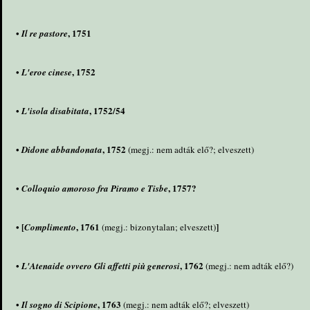
•
, 1751
Il re pastore
•
, 1752
L'eroe cinese
•
, 1752/54
L'isola disabitata
•
, 1752
Didone abbandonata
(megj.: nem adták elő?; elveszett)
•
, 1757?
Colloquio amoroso fra Piramo e Tisbe
• [
, 1761
]
Complimento
(megj.: bizonytalan; elveszett)
•
, 1762
L'Atenaide ovvero Gli affetti più generosi
(megj.: nem adták elő?)
•
, 1763
Il sogno di Scipione
(megj.: nem adták elő?; elveszett)