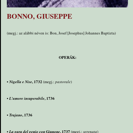
BONNO, GIUSEPPE
(megj.: az alábbi néven is: Bon, Josef [Josephus] Johannes Baptizta)
OPERÁK:
•
, 1732
Nigella e Nise
(megj.:
pastorale
)
•
, 1736
L'amore insuperabile
•
, 1736
Trajano
•
, 1737
La gara del genio con Giunone
(megj.:
serenata
)