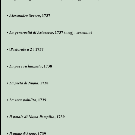
•
, 1737
Alessandro Severo
•
, 1737
La generosità di Artaserse
(megj.:
serenata
)
• [
], 1737
Pastorale a 2
•
, 1738
La pace richiamata
•
, 1738
La pietà di Numa
•
, 1739
La vera nobilità
•
, 1739
Il natale di Numa Pompilio
•
, 1739
Il nume d'Atene