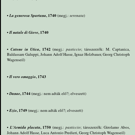
•
, 1740
La generosa Spartana
(megj.:
serenata
)
•
, 1740
Il natale di Giove
•
, 1742
Catone in Utica
(megj.:
pasticcio
; társszerzők: M. Captanica,
Baldassare Galuppi, Johann Adolf Hasse, Ignaz Holzbauer, Georg Christoph
Wagenseil)
•
, 1743
Il vero omaggio
•
, 1744
Danae
(megj.: nem adták elő?; elveszett)
•
, 1749
Ezio
(megj.: nem adták elő?; elveszett)
•
, 1750
L'Armida placata
(megj.:
pasticcio
; társszerzők: Girolamo Abos,
Johann Adolf Hasse, Luca Antonio Predieri, Georg Christoph Wagenseil)