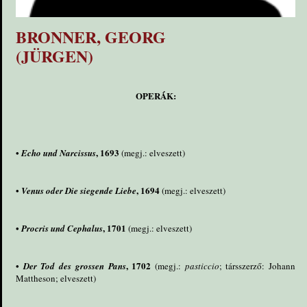
BRONNER, GEORG
(JÜRGEN)
OPERÁK:
•
, 1693
Echo und Narcissus
(megj.: elveszett)
•
, 1694
Venus oder Die siegende Liebe
(megj.: elveszett)
•
, 1701
Procris und Cephalus
(megj.: elveszett)
•
, 1702
Der Tod des grossen Pans
(megj.:
pasticcio
; társszerző: Johann
Mattheson; elveszett)