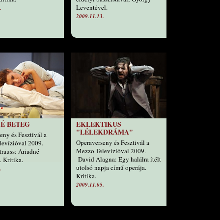
Leventével.
.
2009.11.13.
É BETEG
EKLEKTIKUS
"LÉLEKDRÁMA"
eny és Fesztivál a
Operaverseny és Fesztivál a
levízióval 2009.
Mezzo Televízióval 2009.
trauss: Ariadné
David Alagna: Egy halálra ítélt
 Kritika.
utolsó napja című operája.
.
Kritika.
2009.11.05.