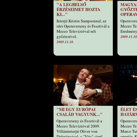
"A LEGBELSŐ
MAGYAR
ÉRZÉSEIMET HOZTA
GYŐZTE
KI..."
OPERA
Interjú Kristin Sampsonnal, az
Operavers
idei Operaverseny és Fesztivál a
Mezzo Tel
Mezzo Televízióval női
Eredmény
győztesével.
2009.11.18
2009.11.18.
"MI EGY EURÓPAI
ÉLET É
CSALÁD VAGYUNK..."
HATÁR
Operaverseny és Fesztivál a
Operavers
Mezzo Televízióval 2009.
Mezzo Tel
Villáminterjú Oliver von
Marco Tut
Dohnányival, a "Vita" című
operája. K