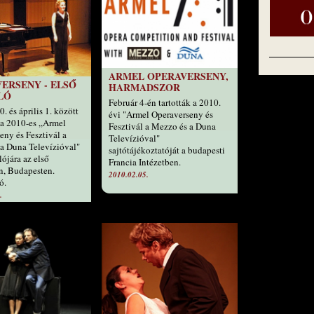
ARMEL OPERAVERSENY,
ERSENY - ELSŐ
HARMADSZOR
LÓ
Február 4-én tartották a 2010.
. és április 1. között
évi "Armel Operaverseny és
r a 2010-es „Armel
Fesztivál a Mezzo és a Duna
eny és Fesztivál a
Televízióval"
a Duna Televízióval"
sajtótájékoztatóját a budapesti
lójára az első
Francia Intézetben.
n, Budapesten.
2010.02.05.
ó.
.