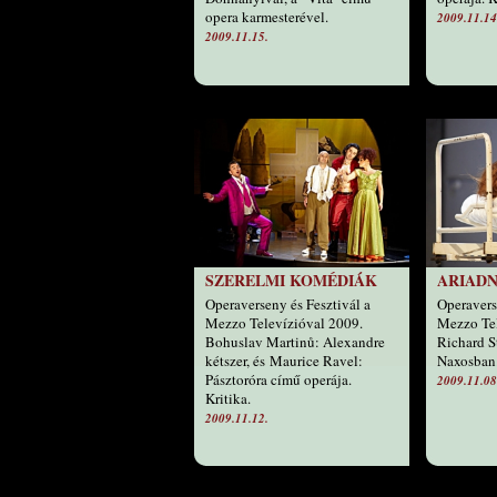
opera karmesterével.
2009.11.14
2009.11.15.
SZERELMI KOMÉDIÁK
ARIADN
Operaverseny és Fesztivál a
Operavers
Mezzo Televízióval 2009.
Mezzo Te
Bohuslav Martinů: Alexandre
Richard S
kétszer, és Maurice Ravel:
Naxosban.
Pásztoróra című operája.
2009.11.08
Kritika.
2009.11.12.