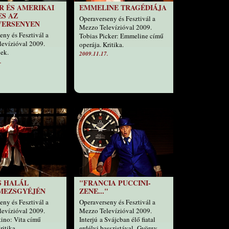
 ÉS AMERIKAI
EMMELINE TRAGÉDIÁJA
S AZ
Operaverseny és Fesztivál a
VERSENYEN
Mezzo Televízióval 2009.
eny és Fesztivál a
Tobias Picker: Emmeline című
evízióval 2009.
operája. Kritika.
ek.
2009.11.17.
.
S HALÁL
"FRANCIA PUCCINI-
MEZSGYÉJÉN
ZENE..."
eny és Fesztivál a
Operaverseny és Fesztivál a
evízióval 2009.
Mezzo Televízióval 2009.
ino: Vita című
Interjú a Svájcban élő fiatal
ritika.
erdélyi basszistával, György