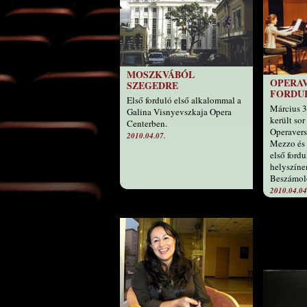
MOSZKVÁBÓL
OPERAV
SZEGEDRE
FORDU
Első forduló első alkalommal a
Március 30
Galina Visnyevszkaja Opera
került so
Centerben.
Operavers
2010.04.07.
Mezzo és 
első fordu
helyszíne
Beszámol
2010.04.04