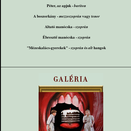
Péter, az apjuk -
bariton
A boszorkány -
vagy
mezzoszoprán
tenor
Altató manócska -
szoprán
Ébresztő manócska -
szoprán
"Mézeskalács-gyerekek" -
és
hangok
szoprán
alt