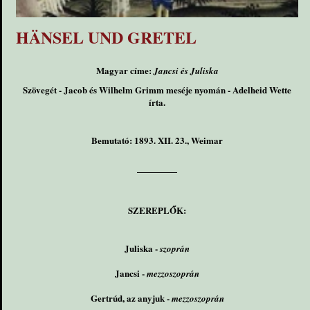
HÄNSEL UND GRETEL
Magyar címe:
Jancsi és Juliska
Szövegét - Jacob és Wilhelm Grimm meséje nyomán - Adelheid Wette
írta.
Bemutató: 1893. XII. 23., Weimar
SZEREPLŐK:
Juliska -
szoprán
Jancsi -
mezzoszoprán
Gertrúd, az anyjuk -
mezzoszoprán