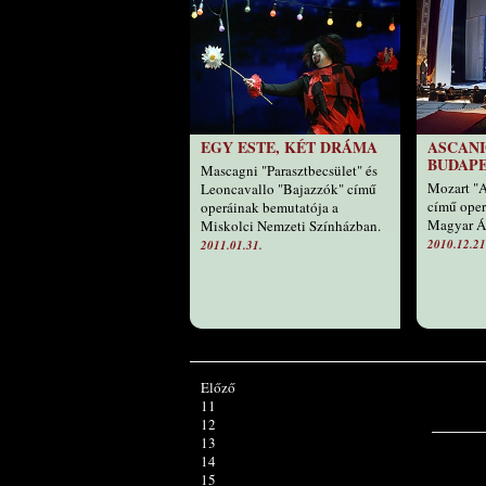
EGY ESTE, KÉT DRÁMA
ASCANI
BUDAP
Mascagni "Parasztbecsület" és
Mozart "
Leoncavallo "Bajazzók" című
című oper
operáinak bemutatója a
Magyar Á
Miskolci Nemzeti Színházban.
2010.12.21
2011.01.31.
Előző
11
12
13
14
15