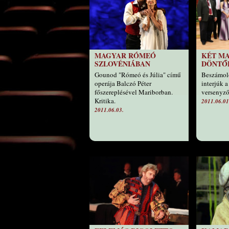
MAGYAR RÓMEÓ
KÉT MA
SZLOVÉNIÁBAN
DÖNTŐ
Gounod "Rómeó és Júlia" című
Beszámoló
operája Balczó Péter
interjúk 
főszereplésével Mariborban.
versenyző
Kritika.
2011.06.01
2011.06.03.