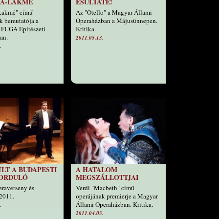
A-LAKMÉ
ESULTATE!
"Lakmé" című
Az "Otello" a Magyar Állami
k bemutatója a
Operaházban a Májusünnepen.
 FUGA Építészeti
Kritika.
an.
2011.05.13.
.
LT A BUDAPESTI
A HATALOM
FORDULÓ
MEGSZÁLLOTTJAI
raverseny és
Verdi "Macbeth" című
 2011.
operájának premierje a Magyar
Állami Operaházban. Kritika.
.
2011.04.03.