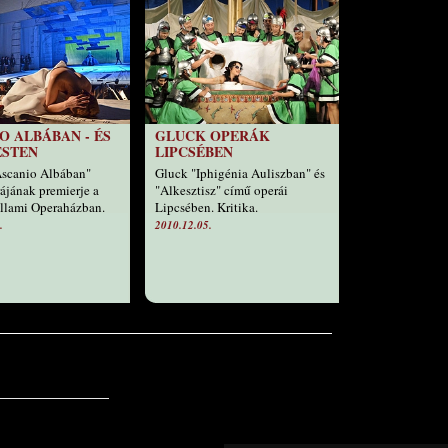
O ALBÁBAN - ÉS
GLUCK OPERÁK
ESTEN
LIPCSÉBEN
Ascanio Albában"
Gluck "Iphigénia Auliszban" és
ájának premierje a
"Alkesztisz" című operái
llami Operaházban.
Lipcsében. Kritika.
.
2010.12.05.