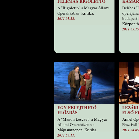
FELEMÁS RIGOLETTO
KAMAR
A "Rigoletto" a Magyar Állami
Delibes 
Operaházban. Kritika.
operájána
budapesti
2011.05.22.
Központb
2011.05.15
EGY FELEJTHETŐ
LEZÁRU
ELŐADÁS
ELSŐ 
A "Manon Lescaut" a Magyar
Armel Ope
Állami Operaházban a
Fesztivál
Májusünnepen. Kritika.
2011.04.05
2011.05.11.