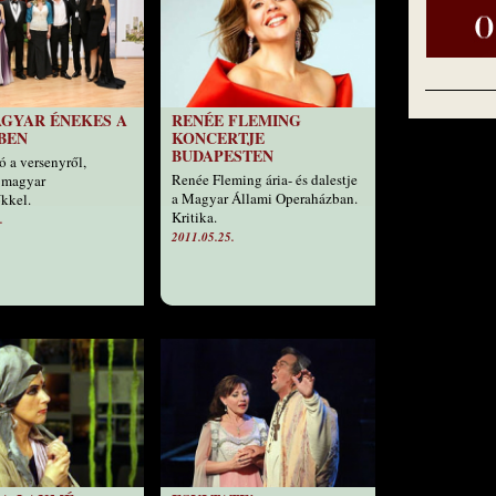
GYAR ÉNEKES A
RENÉE FLEMING
BEN
KONCERTJE
BUDAPESTEN
 a versenyről,
Renée Fleming ária- és dalestje
a magyar
a Magyar Állami Operaházban.
kkel.
Kritika.
.
2011.05.25.