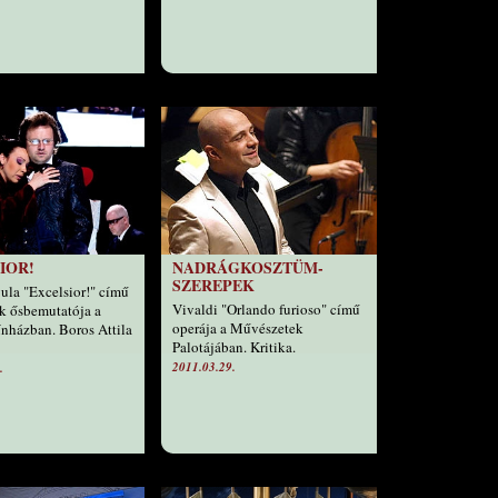
IOR!
NADRÁGKOSZTÜM-
SZEREPEK
ula "Excelsior!" című
Vivaldi "Orlando furioso" című
k ősbemutatója a
operája a Művészetek
ínházban. Boros Attila
Palotájában. Kritika.
2011.03.29.
.