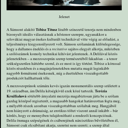
Jelenet
Tóbisz Titusz
A Sámsont alakító
líraibb színezetű tenorja nem mindenben
bizonyult ideális választásnak a hőstenor szerepre, ugyanakkor a
szlovákiai magyar énekes kulturált technikával vitte végig az előadást, a
teljesítménye kiegyensúlyozott volt. Sámson szólamának különlegessége,
hogy a dallamos éneklés és a
recitativo
sajátos elegyét alkotja, miközben
a szólószámok komoly technikai kihívást jelentenek. A Delilával közös
jelenetekben – a mezzoszoprán szerep természetéből fakadóan – a tenor
szükségszerűen háttérbe szorul, és ez most is így történt. Tóbisz a kórussal
közös részekben és a magánjelenetekben mutatta magát leginkább
nagyobb formátumú énekesnek, míg a duettekben visszafogottabb
produkciót hallhattunk tőle.
A mezzoszopránok számára kevés igazán monumentális szerep született a
Terézia
19. században, ám Delila kétségkívül ezek közé tartozik.
Kružliaková
sötétebb árnyalatú mezzója magabiztosan járta be a szólam
gazdag középső regiszterét, a magasabb hangokat határozottan fogta meg,
a mélyebb részek azonban visszafogottabban szólaltak meg. Hangjából
nem hiányzott a drámaiság, az erotikus töltet viszont annál inkább – bár
kérdés, hogy ez mennyiben tulajdonítható a rendezői koncepciónak.
Delila önmaga szépségének és csáberejének nárcisztikus bűvöletében él,
Sámsont csak elcsábítani akarja, szeretni nem szereti; a szerep által