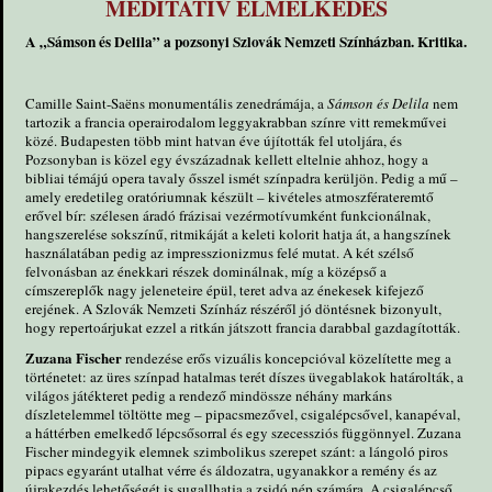
MEDITATÍV ELMÉLKEDÉS
A „
Sámson és Delila”
a pozsonyi Szlovák Nemzeti Színházban. Kritika.
Camille Saint-Saëns monumentális zenedrámája, a
Sámson és Delila
nem
tartozik a francia operairodalom leggyakrabban színre vitt remekművei
közé. Budapesten több mint hatvan éve újították fel utoljára, és
Pozsonyban is közel egy évszázadnak kellett eltelnie ahhoz, hogy a
bibliai témájú opera tavaly ősszel ismét színpadra kerüljön. Pedig a mű –
amely eredetileg oratóriumnak készült – kivételes atmoszférateremtő
erővel bír: szélesen áradó frázisai vezérmotívumként funkcionálnak,
hangszerelése sokszínű, ritmikáját a keleti kolorit hatja át, a hangszínek
használatában pedig az impresszionizmus felé mutat. A két szélső
felvonásban az énekkari részek dominálnak, míg a középső a
címszereplők nagy jeleneteire épül, teret adva az énekesek kifejező
erejének. A Szlovák Nemzeti Színház részéről jó döntésnek bizonyult,
hogy repertoárjukat ezzel a ritkán játszott francia darabbal gazdagították.
Zuzana Fischer
rendezése erős vizuális koncepcióval közelítette meg a
történetet: az üres színpad hatalmas terét díszes üvegablakok határolták, a
világos játékteret pedig a rendező mindössze néhány markáns
díszletelemmel töltötte meg – pipacsmezővel, csigalépcsővel, kanapéval,
a háttérben emelkedő lépcsősorral és egy szecessziós függönnyel. Zuzana
Fischer mindegyik elemnek szimbolikus szerepet szánt: a lángoló piros
pipacs egyaránt utalhat vérre és áldozatra, ugyanakkor a remény és az
újrakezdés lehetőségét is sugallhatja a zsidó nép számára. A csigalépcső