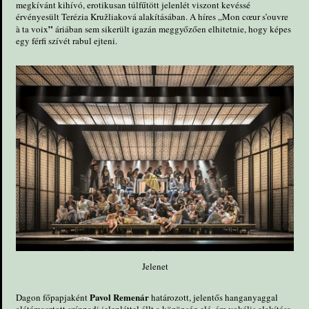
megkívánt kihívó, erotikusan túlfűtött jelenlét viszont kevéssé
érvényesült Terézia Kružliaková alakításában. A híres „Mon cœur s’ouvre
”
à ta voix
áriában sem sikerült igazán meggyőzően elhitetnie, hogy képes
egy férfi szívét rabul ejteni.
Jelenet
Pavol Remenár
Dagon főpapjaként
határozott, jelentős hanganyaggal