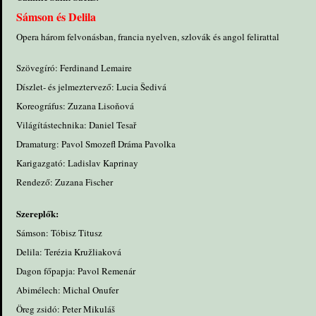
Sámson és Delila
Opera három felvonásban, francia nyelven, szlovák és angol felirattal
Szövegíró: Ferdinand Lemaire
Díszlet- és jelmeztervező: Lucia Šedivá
Koreográfus: Zuzana Lisoňová
Világítástechnika: Daniel Tesař
Dramaturg: Pavol Smozefl Dráma Pavolka
Karigazgató: Ladislav Kaprinay
Rendező: Zuzana Fischer
Szereplők:
Sámson: Tóbisz Titusz
Delila: Terézia Kružliaková
Dagon főpapja: Pavol Remenár
Abimélech: Michal Onufer
Öreg zsidó: Peter Mikuláš