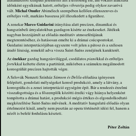
alátámasztott színpadi jelenléttel állt a közönség elé, ám vokális alakítása
időnként egysíkúnak hatott, erőteljes
vibrató
ja pedig olykor zavaróvá
Michal Onufer
vált.
Abimélech szerepében kellően ellenszenves és
erőteljes volt, markáns basszusa jól illeszkedett a figurához.
Marco Guidarini
A zenekar
irányítása alatt precízen, dinamikai és
hangszínbeli árnyalatokban gazdagon kísérte az énekeseket. Játékuk
nagyban hozzájárult az előadás meditatív atmoszférájának
megteremtéséhez, és hatásosan emelte ki a drámai csúcspontokat.
Guidarini interpretációjában egyszerre volt jelen a pátosz és a szélesen
áradó líraiság, remekül adva vissza Saint-Saëns zenéjének karakterét.
énekkar
Az
gazdag hangzásvilággal, csodálatos
pianó
kkal és erőteljes
forté
kkal keltette életre a partitúrát, miközben a számukra megálmodott
koreográfiát precízen hajtották végre.
A Szlovák Nemzeti Színház
Sámson és Delila-
előadása igényesen
felépített, gondolati mélységeket kereső produkció, amely a látvány, a
koreográfia és a zenei interpretáció egységére épít. Bár a rendezés érzelmi
visszafogottsága és a főszereplők közötti érzéki vágy hiánya helyenként
tompította a drámai hatást, a produkció mégis értékes és elgondolkodtató
megközelítése Saint-Saëns művének. A meditatív hangulatú előadás olyan
értelmezést kínál, amely nem pusztán az opera történetét idézi fel, hanem a
nézőt is befelé fordulásra készteti.
Péter Zoltán