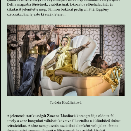
Delila magasba törésének, csábításának fokozatos előrehaladását és
kitartását jelenítette meg, Sámson bukását pedig a háttérfüggöny
szétszakadása fejezte ki érzékletesen.
Terézia Kružliaková
Zuzana Lisoňová
A jelenetek statikusságát
koreográfiája oldotta fel,
amely a zene hangulati váltásait követve illusztrálta a különböző drámai
szituációkat. A tánc nem pusztán esztétikai elemként volt jelen: fontos
dramaturgiai szerepet játszott a filiszteusok és a zsidók közötti