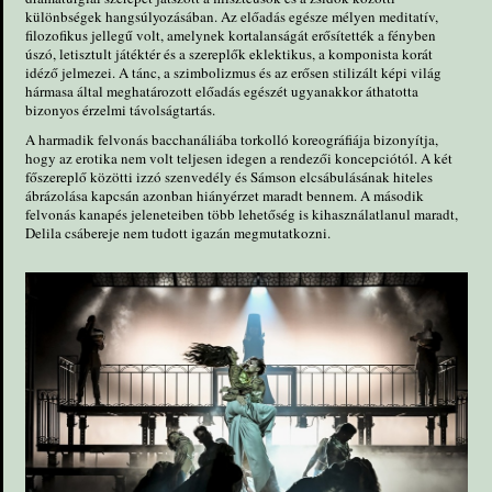
különbségek hangsúlyozásában. Az előadás egésze mélyen meditatív,
filozofikus jellegű volt, amelynek kortalanságát erősítették a fényben
úszó, letisztult játéktér és a szereplők eklektikus, a komponista korát
idéző jelmezei. A tánc, a szimbolizmus és az erősen stilizált képi világ
hármasa által meghatározott előadás egészét ugyanakkor áthatotta
bizonyos érzelmi távolságtartás.
A harmadik felvonás bacchanáliába torkolló koreográfiája bizonyítja,
hogy az erotika nem volt teljesen idegen a rendezői koncepciótól. A két
főszereplő közötti izzó szenvedély és Sámson elcsábulásának hiteles
ábrázolása kapcsán azonban hiányérzet maradt bennem. A második
felvonás kanapés jeleneteiben több lehetőség is kihasználatlanul maradt,
Delila csábereje nem tudott igazán megmutatkozni.