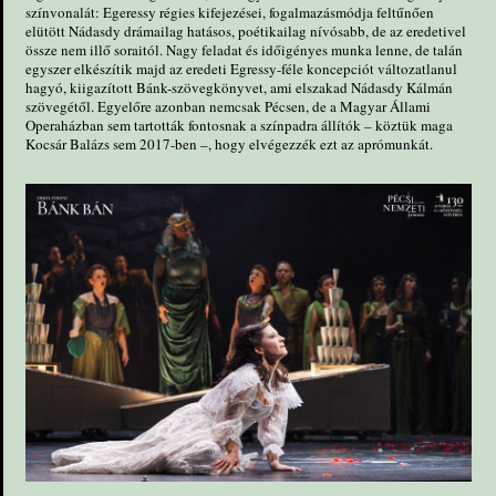
színvonalát: Egeressy régies kifejezései, fogalmazásmódja feltűnően
elütött Nádasdy drámailag hatásos, poétikailag nívósabb, de az eredetivel
össze nem illő soraitól. Nagy feladat és időigényes munka lenne, de talán
egyszer elkészítik majd az eredeti Egressy-féle koncepciót változatlanul
hagyó, kiigazított Bánk-szövegkönyvet, ami elszakad Nádasdy Kálmán
szövegétől. Egyelőre azonban nemcsak Pécsen, de a Magyar Állami
Operaházban sem tartották fontosnak a színpadra állítók – köztük maga
Kocsár Balázs sem 2017-ben –, hogy elvégezzék ezt az aprómunkát.