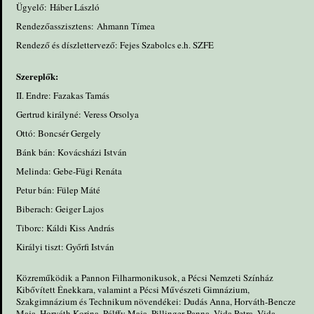
Ügyelő: Háber László
Rendezőasszisztens: Ahmann Tímea
Rendező és díszlettervező: Fejes Szabolcs e.h. SZFE
Szereplők:
II. Endre: Fazakas Tamás
Gertrud királyné: Veress Orsolya
Ottó: Boncsér Gergely
Bánk bán: Kovácsházi István
Melinda: Gebe-Fügi Renáta
Petur bán: Fülep Máté
Biberach: Geiger Lajos
Tiborc: Káldi Kiss András
Királyi tiszt: Győrfi István
Közreműködik a Pannon Filharmonikusok, a Pécsi Nemzeti Színház
Kibővített Énekkara, valamint a Pécsi Művészeti Gimnázium,
Szakgimnázium és Technikum növendékei: Dudás Anna, Horváth-Bencze
Maja, Horváth Korina, Pálffy Maja, Pillinger Panna, Vida Petra, Vida-