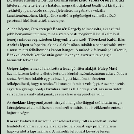
hitelesen keltette életre a hatalom megszállottjaként beállított királynét.
Tekintélyt parancsoló színpadi jelenléte, magabiztos vokális
karakterábrázolása, királynéhoz méltó, a gőgösséget sem nélkülöző
gesztusai ideálissá tették a szerepre.
Boncsér Gergely
A léha kéjenc, Ottó szerepét
tolmácsolta, aki ezúttal
jobb benyomást tett rám, mint a szerep pesti megformálása alkalmával;
Káldi Kiss
tenorja minden regiszterben kiegyenlítetten szólt. Tiborcként
András
lépett színpadra, akinek alakításában inkább a panaszkodás, mint
a sorsa miatti felháborodás kapott hangot. A második felvonás jól sikerült,
Bánkkal énekelt kettőse után gördülékenyen asszisztálta végig a
harmadik felvonást.
Geiger Lajos
Fülep Máté
remekül alakította a lézengő ritter alakját.
üzembiztosan keltette életre Peturt, a Bordalt szórakoztatóan adta elő, de a
recitatívó
kban inkább egy „visszafogott lázadónak” éreztem
(elképzelhető, hogy a rendezői koncepció miatt volt így). A szereposztás
Fazakas Tamás
egyetlen gyenge pontja
II. Endréje volt, aki nem tudott
súlyt adni a király alakjának, és éneklése is egyenetlen volt.
énekkar
Az
kiegyenúlyozott, árnyalt hangzásvilággal szólaltatta meg a
kórusjeleneteket, miközben a rendezői utasításokat is zökkenőmentesen
hajtotta végre.
Kocsár Balázs
határozott elképzeléssel irányította a zenekart, sodró
lendületű drámai ívbe foglalva az első felvonást, egy pillanatra sem
hagyva időt a taps számára. A második felvonást kevésbé feszes