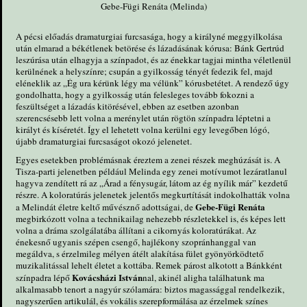
Gebe-Fügi Renáta (Melinda)
A pécsi előadás dramaturgiai furcsasága, hogy a királyné meggyilkolása
után elmarad a békétlenek betörése és lázadásának kórusa: Bánk Gertrúd
leszúrása után elhagyja a színpadot, és az énekkar tagjai mintha véletlenül
kerülnének a helyszínre; csupán a gyilkosság tényét fedezik fel, majd
eléneklik az „Ég ura kérünk légy ma vélünk” kórusbetétet. A rendező úgy
gondolhatta, hogy a gyilkosság után felesleges tovább fokozni a
feszültséget a lázadás kitörésével, ebben az esetben azonban
szerencsésebb lett volna a merénylet után rögtön színpadra léptetni a
királyt és kíséretét. Így el lehetett volna kerülni egy levegőben lógó,
újabb dramaturgiai furcsaságot okozó jelenetet.
Egyes esetekben problémásnak éreztem a zenei részek meghúzását is. A
Tisza-parti jelenetben például Melinda egy zenei motívumot lezáratlanul
hagyva zendített rá az „Árad a fénysugár, látom az ég nyílik már” kezdetű
részre. A koloratúrás jelenetek jelentős megkurtítását indokolhatták volna
Gebe-Fügi Renáta
a Melindát életre keltő művésznő adottságai, de
megbirkózott volna a technikailag nehezebb részletekkel is, és képes lett
volna a dráma szolgálatába állítani a cikornyás koloratúrákat. Az
énekesnő ugyanis szépen csengő, hajlékony szopránhanggal van
megáldva, s érzelmileg mélyen átélt alakítása fület gyönyörködtető
muzikalitással lehelt életet a kottába. Remek párost alkotott a Bánkként
Kovácsházi István
színpadra lépő
nal, akinél aligha találhatunk ma
alkalmasabb tenort a nagyúr szólamára: biztos magassággal rendelkezik,
nagyszerűen artikulál, és vokális szerepformálása az érzelmek színes