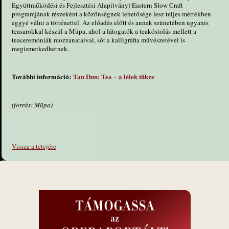
Együttműködési és Fejlesztési Alapítvány) Eastern Slow Craft
programjának részeként a közönségnek lehetősége lesz teljes mértékben
eggyé válni a történettel. Az előadás előtt és annak szünetében ugyanis
teasarokkal készül a Müpa, ahol a látogatók a teakóstolás mellett a
teaceremóniák mozzanataival, sőt a kalligráfia művészetével is
megismerkedhetnek.
További információ:
Tan Dun: Tea – a lélek tükre
(forrás: Müpa)
Vissza a tetejére