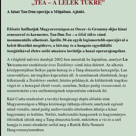
„TEA – A LÉLEK TÜKRE”
A kínai Tan Dun operája a Müpában. Ajánló.
Először hallhatjuk Magyarországon az Oscar- és Grammy-díjas kínai
zeneszerző és karmester, Tan Dun
című
Tea – a lélek tükre
monumentális alkotását. Április 30-án egyik legismertebb operájával a
keleti filozófiát megidézve, a látvány és a hangzás egyedülálló
összjátékával életre szóló utazásra invitálja a hazai operarajongókat.
Lu
A világhírű művész darabját 2002-ben mutatták be Japánban, amelyet
Yu
teamester ezerkétszáz éves
Teáskönyv
című írása ihletett. Az alkotás
középpontjában Seikyo japán herceg és a Tang-dinasztia hercegnője, Lan
szenvedélyes, ám tragikus kapcsolata áll. A szerelmesek elindulnak, hogy
felkutassák a
Teáskönyv
eredeti, hiteles példányát, de küldetésük tragikus
véget ér: a hercegnő életét veszti, szerelme, Seikyo pedig visszavonul, és
szerzetesként a tea szellemiségének terjesztésére esküszik fel.
Káel Csaba rendezését a tavalyi hongkongi dupla előadás után
Magyarországon a Müpa közönsége láthatja először, amelynek egészét
mind vizuális, mind pedig audiovizuális értelemben áthatja a kínai
hagyomány és kultúra. Vetítés, tradicionális hangszerek és hagyományos
öltözékek idézik meg a Tang-dinasztia korát, miközben a víz és a szél
hangja is zenei elemként szólal meg a Bartók Béla Nemzeti
Hangversenyteremben.